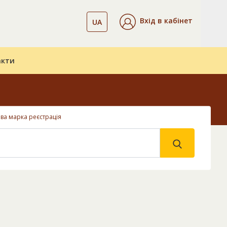
Вхід в кабінет
UA
акти
ва марка реєстрація