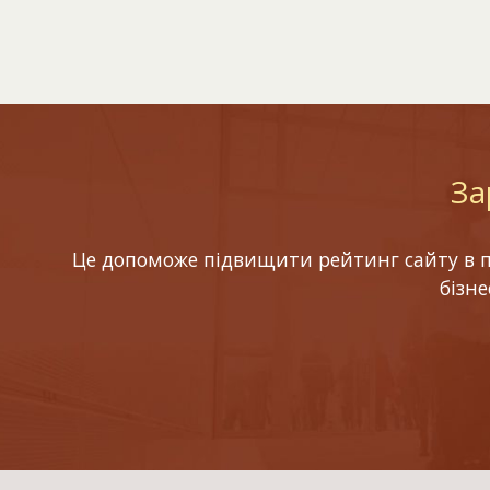
За
Це допоможе підвищити рейтинг сайту в по
бізн