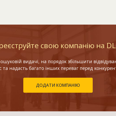
реєструйте свою компанію на D
шуковій видачі, на порядок збільшити відвідуваніс
ес та надасть багато інших переваг перед конкурен
ДОДАТИ КОМПАНІЮ