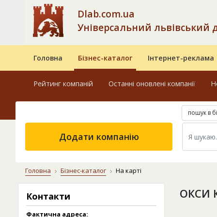
Dlab.com.ua
Універсальний львівський 
Головна
Бізнес-каталог
Інтернет-реклама
Рейтинг компаній
Останні оновлені компанії
Н
пошук в б
Додати компанію
Головна
Бізнес-каталог
На карті
ОКСИ К
Контакти
Фактична адреса: