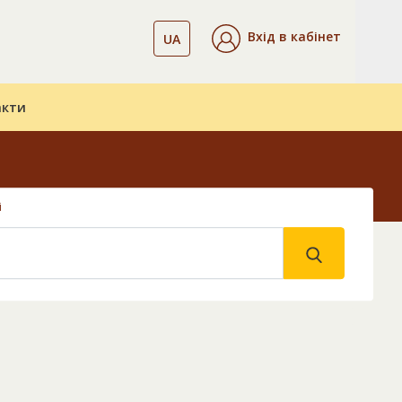
Вхід в кабінет
UA
акти
і