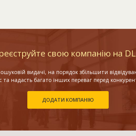
реєструйте свою компанію на D
шуковій видачі, на порядок збільшити відвідуваніс
ес та надасть багато інших переваг перед конкурен
ДОДАТИ КОМПАНІЮ