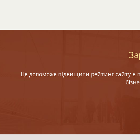
За
Це допоможе підвищити рейтинг сайту в по
бізн