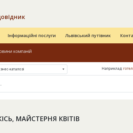
довідник
Інформаційні послуги
Львівський путівник
Конт
овини компаній
Наприклад:
готел
ізнес-каталозі
ІСЬ, МАЙСТЕРНЯ КВІТІВ