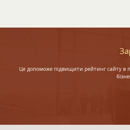
За
Це допоможе підвищити рейтинг сайту в по
бізн