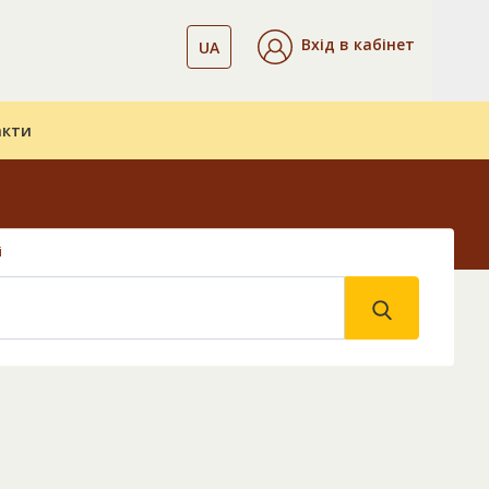
Вхід в кабінет
UA
акти
і