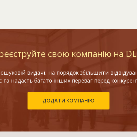
реєструйте свою компанію на D
шуковій видачі, на порядок збільшити відвідуваніс
ес та надасть багато інших переваг перед конкурен
ДОДАТИ КОМПАНІЮ