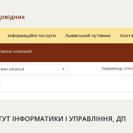
довідник
Інформаційні послуги
Львівський путівник
Конт
овини компаній
Наприклад:
готел
ізнес-каталозі
ТУТ ІНФОРМAТИКИ І УПРAВЛІННЯ, ДП