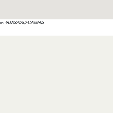
и: 49.8502320,24.0566980