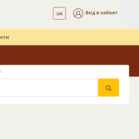
Вхід в кабінет
UA
акти
і