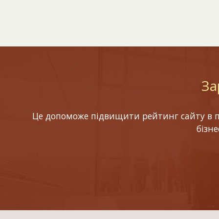
За
Це допоможе підвищити рейтинг сайту в по
бізн