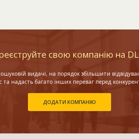
реєструйте свою компанію на D
шуковій видачі, на порядок збільшити відвідуваніс
ес та надасть багато інших переваг перед конкурен
ДОДАТИ КОМПАНІЮ