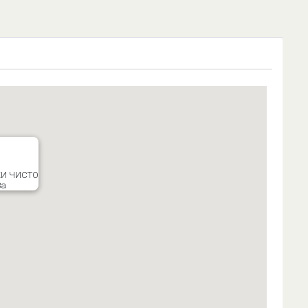
И ЧИСТО
8а