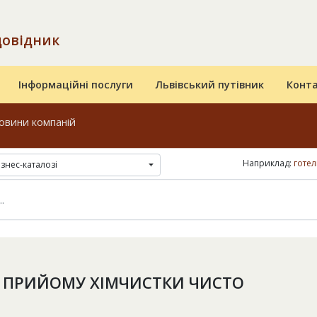
довідник
Інформаційні послуги
Львівський путівник
Конт
овини компаній
Наприклад:
готел
ізнес-каталозі
 ПРИЙОМУ ХІМЧИСТКИ ЧИСТО