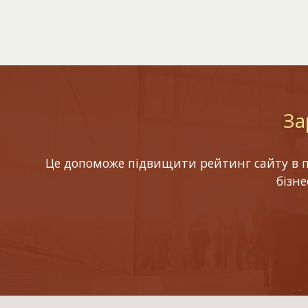
За
Це допоможе підвищити рейтинг сайту в по
бізн