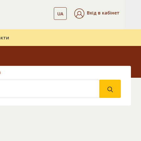
Вхід в кабінет
UA
акти
і