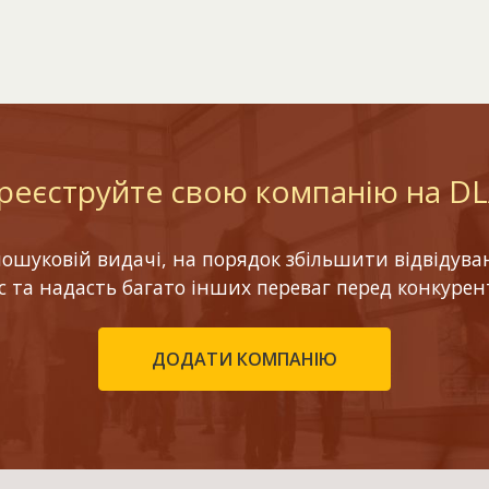
реєструйте свою компанію на D
шуковій видачі, на порядок збільшити відвідуваніс
ес та надасть багато інших переваг перед конкурен
ДОДАТИ КОМПАНІЮ