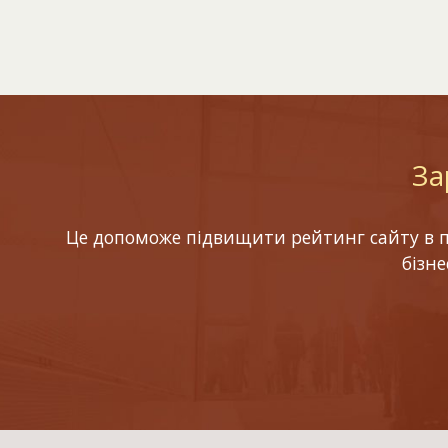
За
Це допоможе підвищити рейтинг сайту в по
бізн