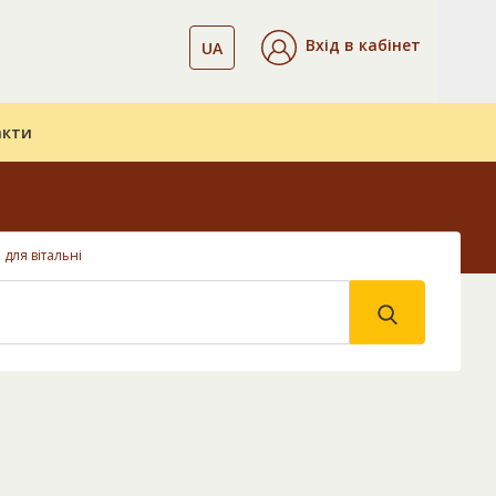
Вхід в кабінет
UA
акти
 для вітальні