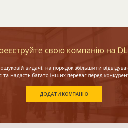
реєструйте свою компанію на D
шуковій видачі, на порядок збільшити відвідуваніс
ес та надасть багато інших переваг перед конкурен
ДОДАТИ КОМПАНІЮ