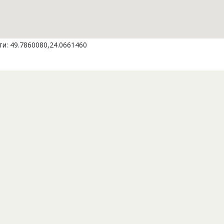
и: 49.7860080,24.0661460