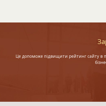
За
Це допоможе підвищити рейтинг сайту в по
бізн