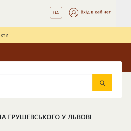
Вхід в кабінет
UA
акти
і
 ГРУШЕВСЬКОГО У ЛЬВОВІ