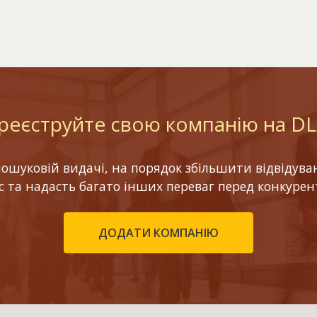
реєструйте свою компанію на D
шуковій видачі, на порядок збільшити відвідуваніс
ес та надасть багато інших переваг перед конкурен
ДОДАТИ КОМПАНІЮ