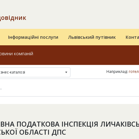
довідник
Інформаційні послуги
Львівський путівник
Конт
овини компаній
Наприклад:
готел
ізнес-каталозі
ВНА ПОДАТКОВА ІНСПЕКЦІЯ ЛИЧАКІВС
СЬКОЇ ОБЛАСТІ ДПС