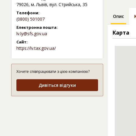
79026, м. Львів, вул. Стрийська, 35
Телефони:
Опис
(0800) 501007
Електронна пошта:
Карта
lv.ly@sfs.gov.ua
Сайт:
https://lv.tax.gov.ua/
Хочете співпрацювати з цією компанією?
Дивіться відгуки