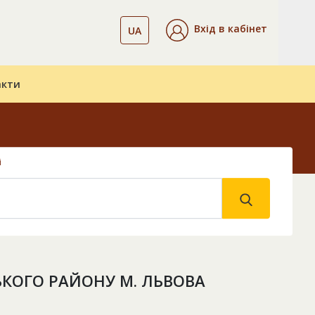
Вхід в кабінет
UA
акти
і
ЬКОГО РАЙОНУ М. ЛЬВОВА