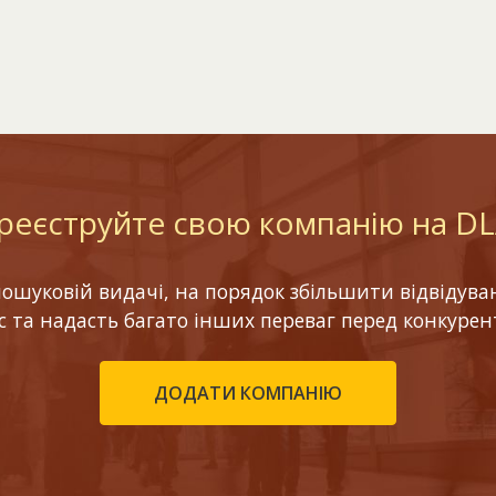
реєструйте свою компанію на D
шуковій видачі, на порядок збільшити відвідуваніс
ес та надасть багато інших переваг перед конкурен
ДОДАТИ КОМПАНІЮ