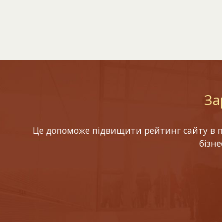
За
Це допоможе підвищити рейтинг сайту в по
бізн