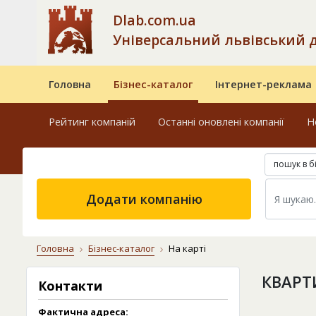
Dlab.com.ua
Універсальний львівський 
Головна
Бізнес-каталог
Інтернет-реклама
Рейтинг компаній
Останні оновлені компанії
Н
пошук в б
Додати компанію
Головна
Бізнес-каталог
На карті
КВАРТ
Контакти
Фактична адреса: