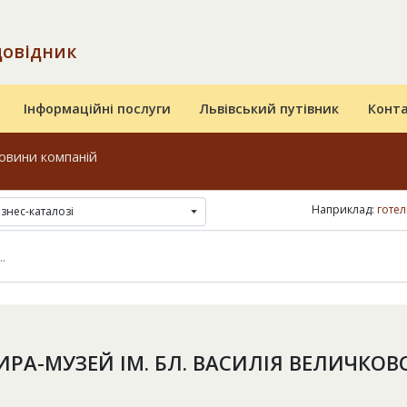
довідник
Інформаційні послуги
Львівський путівник
Конт
овини компаній
Наприклад:
готел
ізнес-каталозі
ИРА-МУЗЕЙ ІМ. БЛ. ВАСИЛІЯ ВЕЛИЧКОВ