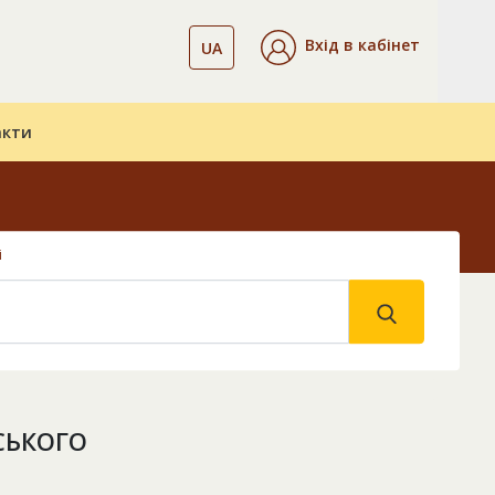
Вхід в кабінет
UA
акти
і
СЬКОГО