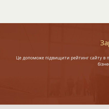
За
Це допоможе підвищити рейтинг сайту в по
бізн