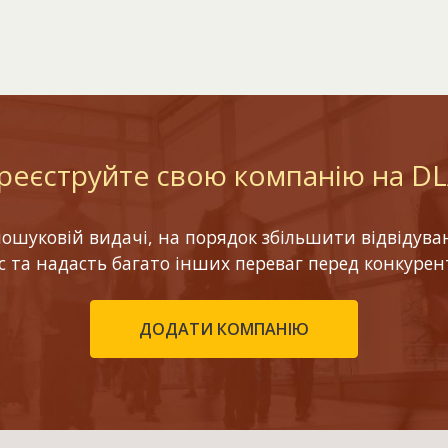
реєструйте свою компанію на D
шуковій видачі, на порядок збільшити відвідуваніс
ес та надасть багато інших переваг перед конкурен
ДОДАТИ КОМПАНІЮ