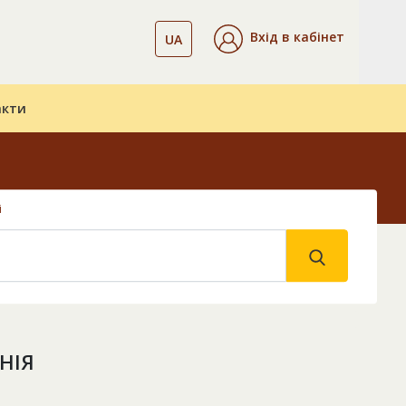
Вхід в кабінет
UA
акти
і
НІЯ