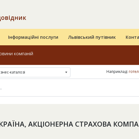
довідник
Інформаційні послуги
Львівський путівник
Конт
овини компаній
Наприклад:
готел
ізнес-каталозі
УКРАЇНА, АКЦІОНЕРНА СТРАХОВА КОМПА