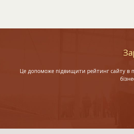
За
Це допоможе підвищити рейтинг сайту в по
бізн