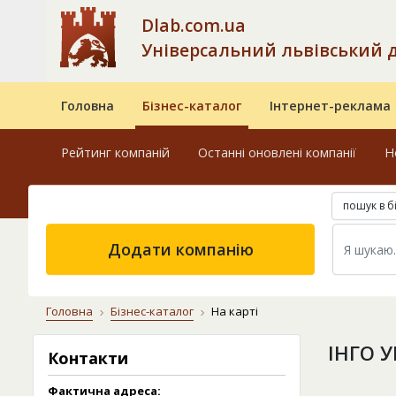
Dlab.com.ua
Універсальний львівський 
Головна
Бізнес-каталог
Інтернет-реклама
Рейтинг компаній
Останні оновлені компанії
Н
пошук в б
Додати компанію
Головна
Бізнес-каталог
На карті
ІНГО 
Контакти
Фактична адреса: