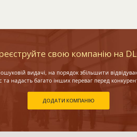
реєструйте свою компанію на D
шуковій видачі, на порядок збільшити відвідуваніс
ес та надасть багато інших переваг перед конкурен
ДОДАТИ КОМПАНІЮ