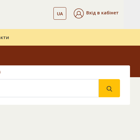
Вхід в кабінет
UA
акти
і