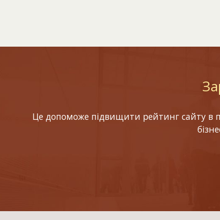
За
Це допоможе підвищити рейтинг сайту в по
бізн