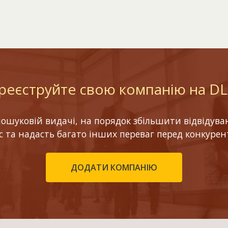
реєструйте свою компанію на D
шуковій видачі, на порядок збільшити відвідуваніс
ес та надасть багато інших переваг перед конкурен
ДОДАТИ КОМПАНІЮ