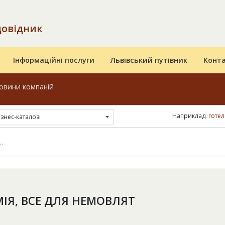
довідник
Інформаційні послуги
Львівський путівник
Конт
овини компаній
Наприклад:
готел
ізнес-каталозі
ІЯ, ВСЕ ДЛЯ НЕМОВЛЯТ