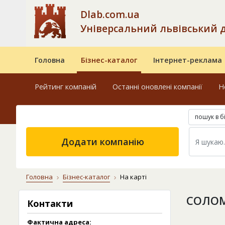
Dlab.com.ua
Універсальний львівський 
Головна
Бізнес-каталог
Інтернет-реклама
Рейтинг компаній
Останні оновлені компанії
Н
пошук в б
Додати компанію
Головна
Бізнес-каталог
На карті
СОЛОМ
Контакти
Фактична адреса: