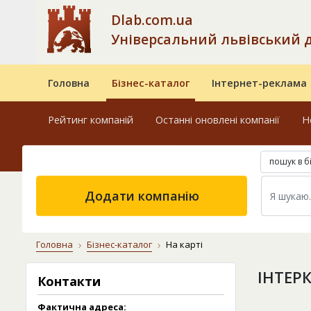
Dlab.com.ua
Універсальний львівський 
Головна
Бізнес-каталог
Інтернет-реклама
Рейтинг компаній
Останні оновлені компанії
Н
пошук в б
Додати компанію
Головна
Бізнес-каталог
На карті
ІНТЕР
Контакти
Фактична адреса: