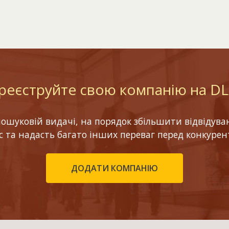
реєструйте свою компанію на D
шуковій видачі, на порядок збільшити відвідуваніс
ес та надасть багато інших переваг перед конкурен
ДОДАТИ КОМПАНІЮ