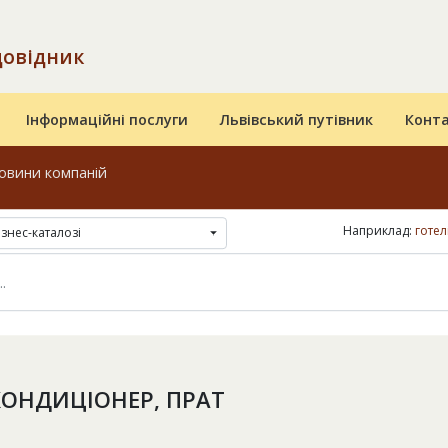
довідник
Інформаційні послуги
Львівський путівник
Конт
овини компаній
Наприклад:
готел
ізнес-каталозі
КОНДИЦІОНЕР, ПРАТ