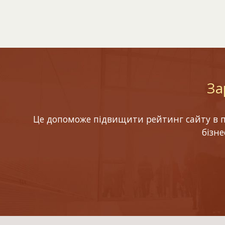
За
Це допоможе підвищити рейтинг сайту в по
бізн