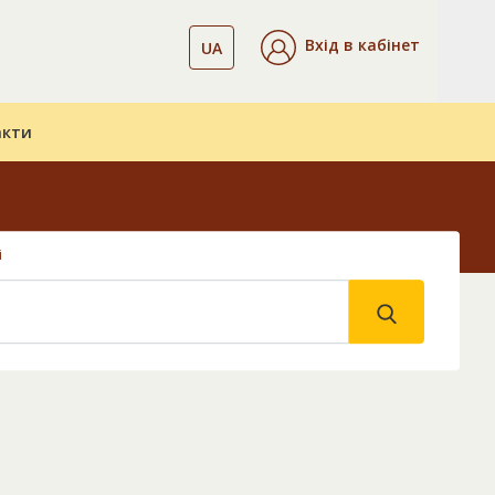
Вхід в кабінет
UA
акти
і