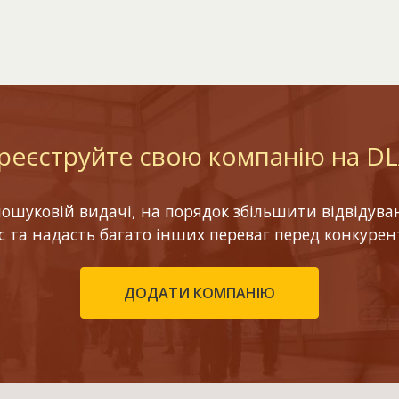
реєструйте свою компанію на D
шуковій видачі, на порядок збільшити відвідуваніс
ес та надасть багато інших переваг перед конкурен
ДОДАТИ КОМПАНІЮ