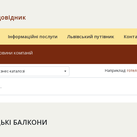
довідник
Інформаційні послуги
Львівський путівник
Конт
овини компаній
Наприклад:
готел
ізнес-каталозі
ЬКІ БАЛКОНИ