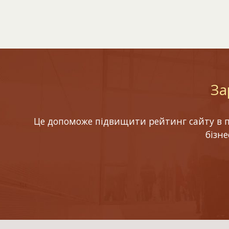
За
Це допоможе підвищити рейтинг сайту в по
бізн