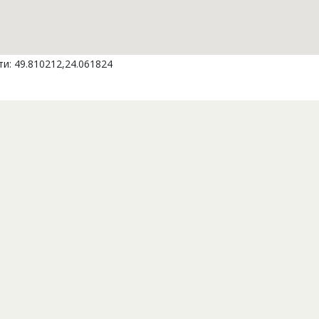
и: 49.810212,24.061824