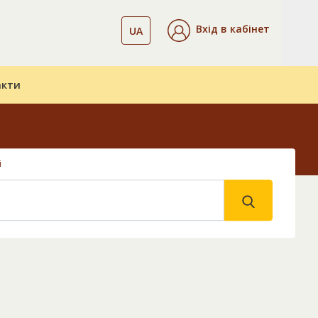
Вхід в кабінет
UA
акти
і