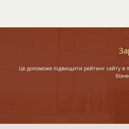
За
Це допоможе підвищити рейтинг сайту в по
бізн