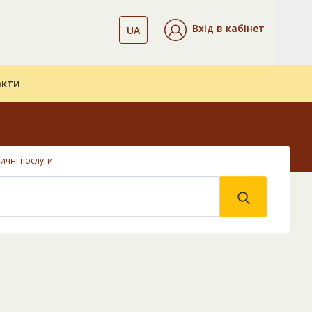
Вхід в кабінет
UA
акти
ичні послуги