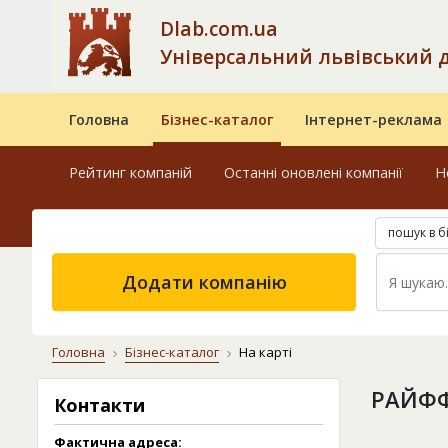
Dlab.com.ua
Універсальний львівський 
Головна
Бізнес-каталог
Інтернет-реклама
Рейтинг компаній
Останні оновлені компанії
Н
пошук в б
Додати компанію
Головна
Бізнес-каталог
На карті
РАЙФФ
Контакти
Фактична адреса: