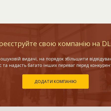
реєструйте свою компанію на D
шуковій видачі, на порядок збільшити відвідуваніс
ес та надасть багато інших переваг перед конкурен
ДОДАТИ КОМПАНІЮ