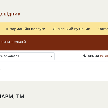
довідник
Інформаційні послуги
Львівський путівник
Конт
овини компаній
Наприклад:
готел
ізнес-каталозі
ШАРМ, ТМ