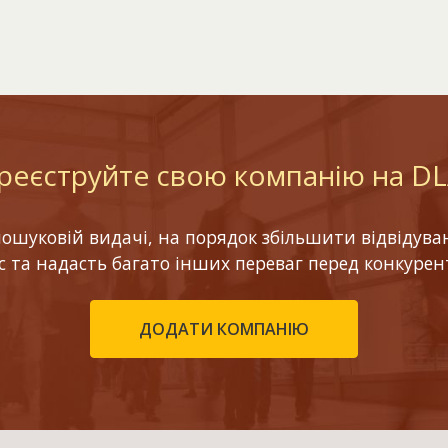
реєструйте свою компанію на D
шуковій видачі, на порядок збільшити відвідуваніс
ес та надасть багато інших переваг перед конкурен
ДОДАТИ КОМПАНІЮ