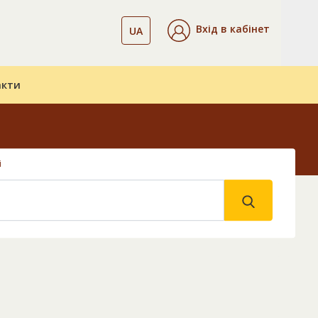
Вхід в кабінет
UA
акти
і