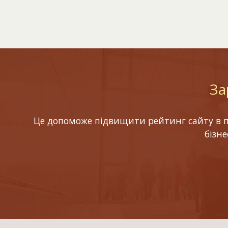
За
Це допоможе підвищити рейтинг сайту в по
бізн