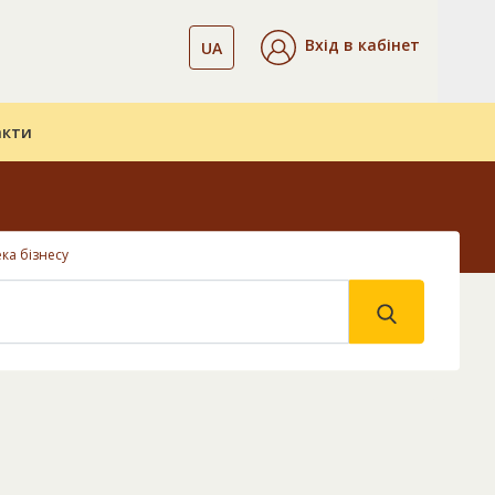
Вхід в кабінет
UA
акти
ка бізнесу