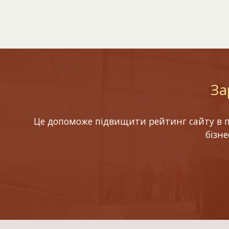
За
Це допоможе підвищити рейтинг сайту в по
бізн