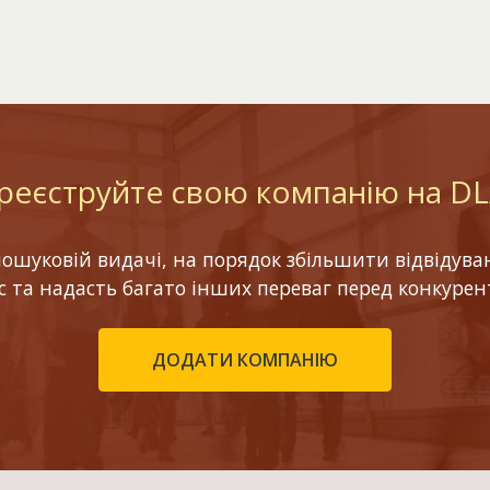
реєструйте свою компанію на D
шуковій видачі, на порядок збільшити відвідуваніс
ес та надасть багато інших переваг перед конкурен
ДОДАТИ КОМПАНІЮ