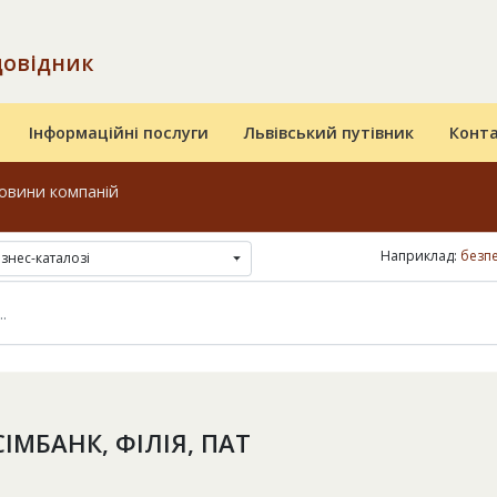
довідник
Інформаційні послуги
Львівський путівник
Конт
овини компаній
Наприклад:
безпе
ізнес-каталозі
ІМБАНК, ФІЛІЯ, ПАТ