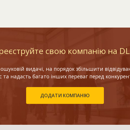
реєструйте свою компанію на D
шуковій видачі, на порядок збільшити відвідуваніс
ес та надасть багато інших переваг перед конкурен
ДОДАТИ КОМПАНІЮ