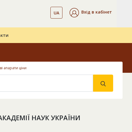
Вхід в кабінет
UA
акти
ві апарати ціни
АКАДЕМІЇ НАУК УКРАЇНИ