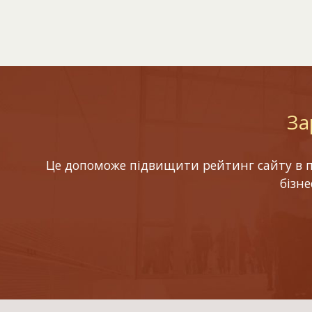
За
Це допоможе підвищити рейтинг сайту в по
бізн