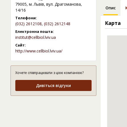
79005, м. Львів, вул. Драгоманова,
Опис
14/16
Телефони:
Карта
(032) 2612108
,
(032) 2612148
Електронна пошта:
institut@cellbiol.lviv.ua
Сайт:
http://www.cellbiol.lviv.ua/
Хочете співпрацювати з цією компанією?
Дивіться відгуки