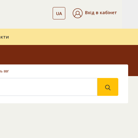
Вхід в кабінет
UA
акти
ь ввг