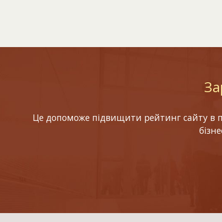
За
Це допоможе підвищити рейтинг сайту в по
бізн