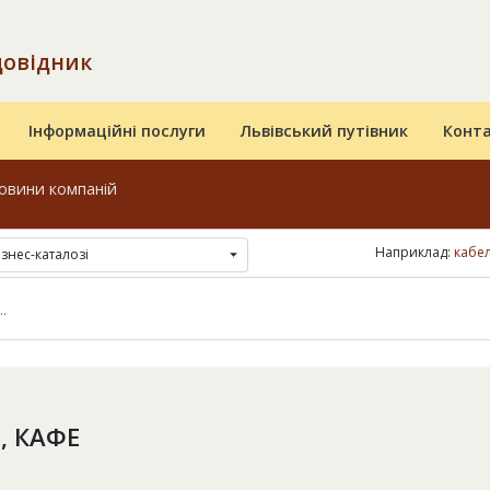
довідник
Інформаційні послуги
Львівський путівник
Конт
овини компаній
Наприклад:
кабел
ізнес-каталозі
, КАФЕ