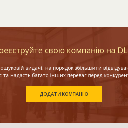
реєструйте свою компанію на D
шуковій видачі, на порядок збільшити відвідуваніс
ес та надасть багато інших переваг перед конкурен
ДОДАТИ КОМПАНІЮ