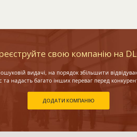
реєструйте свою компанію на D
шуковій видачі, на порядок збільшити відвідуваніс
ес та надасть багато інших переваг перед конкурен
ДОДАТИ КОМПАНІЮ