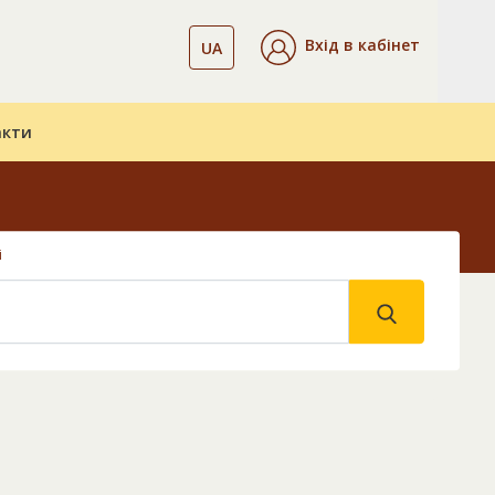
Вхід в кабінет
UA
акти
і