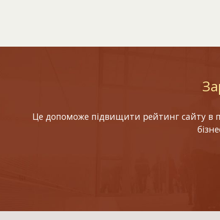
За
Це допоможе підвищити рейтинг сайту в по
бізн