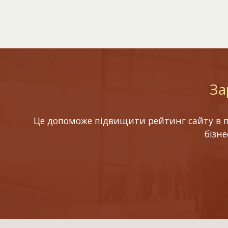
За
Це допоможе підвищити рейтинг сайту в по
бізн