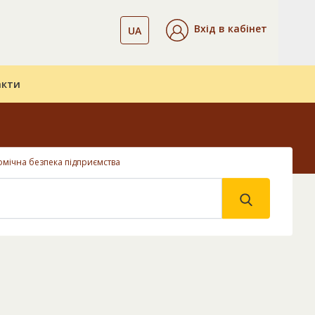
Вхід в кабінет
UA
акти
мічна безпека підприємства