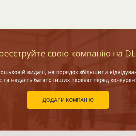
реєструйте свою компанію на D
шуковій видачі, на порядок збільшити відвідуваніс
ес та надасть багато інших переваг перед конкурен
ДОДАТИ КОМПАНІЮ