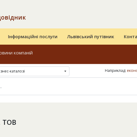
довідник
Інформаційні послуги
Львівський путівник
Конт
овини компаній
Наприклад:
еконо
ізнес-каталозі
, ТОВ