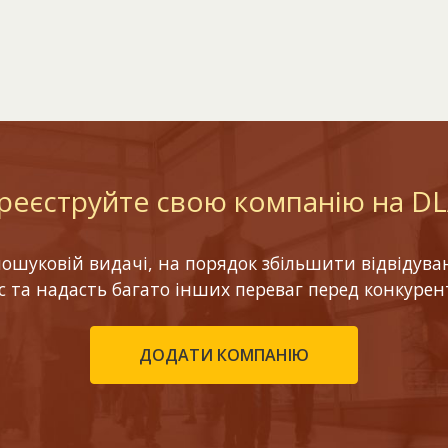
реєструйте свою компанію на D
шуковій видачі, на порядок збільшити відвідуваніс
ес та надасть багато інших переваг перед конкурен
ДОДАТИ КОМПАНІЮ