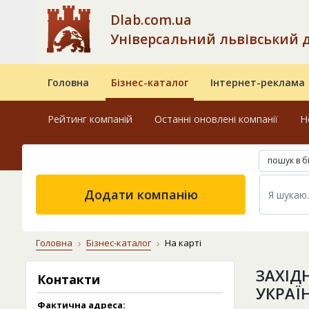
Dlab.com.ua
Універсальний львівський 
Головна
Бізнес-каталог
Інтернет-реклама
Рейтинг компаній
Останні оновлені компанії
Н
пошук в б
Додати компанію
Головна
Бізнес-каталог
На карті
ЗАХІД
Контакти
УКРАЇ
Фактична адреса: