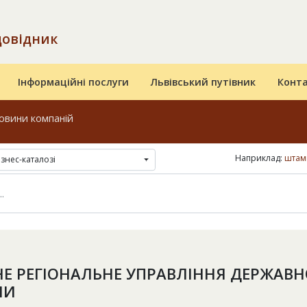
довідник
Інформаційні послуги
Львівський путівник
Конт
овини компаній
Наприклад:
штамп
ізнес-каталозі
НЕ РЕГІОНАЛЬНЕ УПРАВЛІННЯ ДЕРЖАВ
НИ