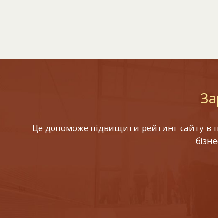
За
Це допоможе підвищити рейтинг сайту в по
бізн