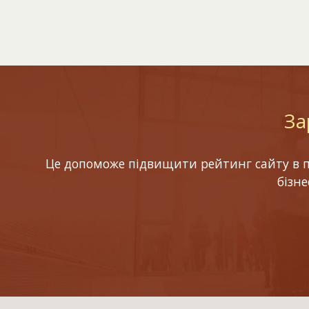
За
Це допоможе підвищити рейтинг сайту в по
бізн