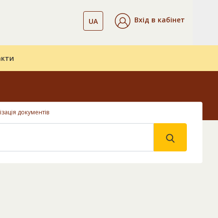
Вхід в кабінет
UA
акти
ізація документів