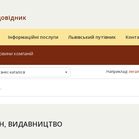
довідник
Інформаційні послуги
Львівський путівник
Конт
овини компаній
Наприклад:
легал
ізнес-каталозі
Н, ВИДАВНИЦТВО