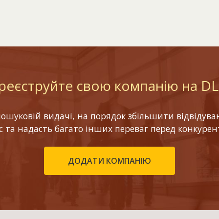
реєструйте свою компанію на D
шуковій видачі, на порядок збільшити відвідуваніс
ес та надасть багато інших переваг перед конкурен
ДОДАТИ КОМПАНІЮ