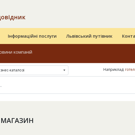
довідник
Інформаційні послуги
Львівський путівник
Конт
овини компаній
Наприклад:
готел
ізнес-каталозі
 МАГАЗИН