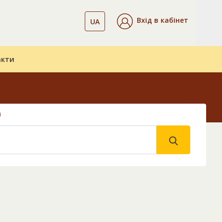
Вхід в кабінет
UA
акти
і