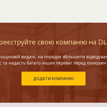
реєструйте свою компанію на D
шуковій видачі, на порядок збільшити відвідуваніс
ес та надасть багато інших переваг перед конкурен
ДОДАТИ КОМПАНІЮ