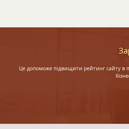
За
Це допоможе підвищити рейтинг сайту в по
бізн