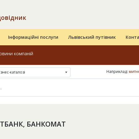
довідник
Інформаційні послуги
Львівський путівник
Конт
овини компаній
Наприклад:
митн
ізнес-каталозі
ТБАНК, БАНКОМАТ