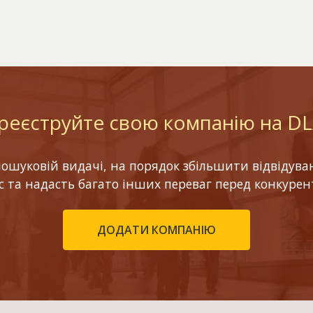
реєструйте свою компанію на D
шуковій видачі, на порядок збільшити відвідуваніс
ес та надасть багато інших переваг перед конкурен
ДОДАТИ КОМПАНІЮ