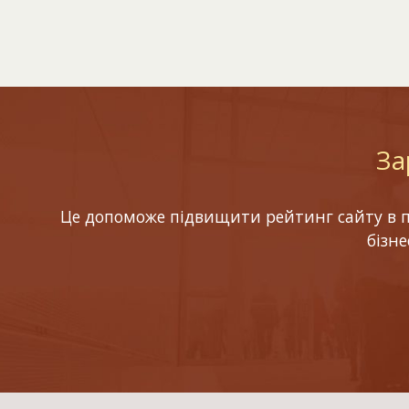
За
Це допоможе підвищити рейтинг сайту в по
бізн