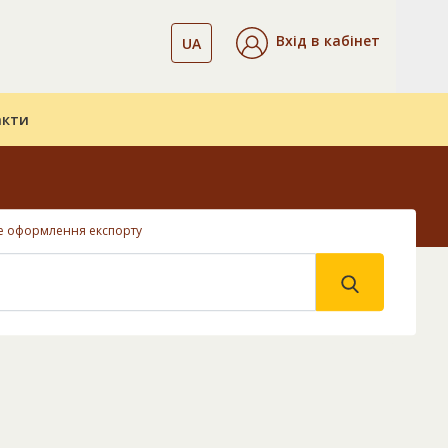
Вхід в кабінет
UA
акти
е оформлення експорту