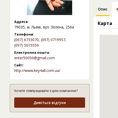
Опис
Адреса:
Карта
79035, м. Львів, вул. Зелена, 256а
Телефони:
(067) 6733070
,
(097) 0719957
,
(097) 5015559
Електронна пошта:
enter50050@gmail.com
Сайт:
http://www.key4all.com.ua/
Хочете співпрацювати з цією компанією?
Дивіться відгуки