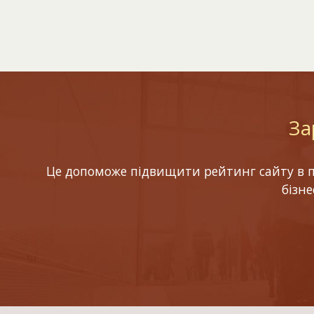
За
Це допоможе підвищити рейтинг сайту в по
бізн