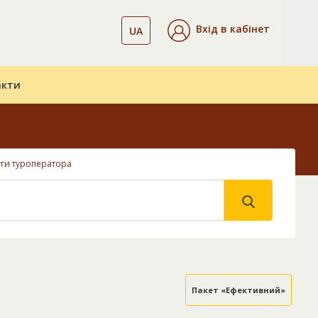
Вхід в кабінет
UA
акти
уги туроператора
Пакет «Ефективний»