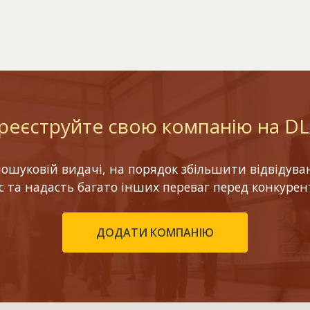
реєструйте свою компанію на D
шуковій видачі, на порядок збільшити відвідуваніс
ес та надасть багато інших переваг перед конкурен
ДОДАТИ КОМПАНІЮ