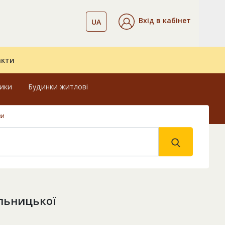
Вхід в кабінет
UA
акти
ники
Будинки житлові
ви
льницької