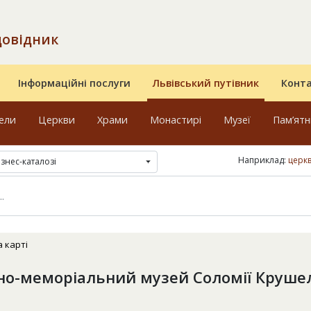
довідник
Інформаційні послуги
Львівський путівник
Конт
ели
Церкви
Храми
Монастирі
Музеї
Пам’ят
Наприклад:
церк
ізнес-каталозі
а карті
о-меморіальний музей Соломії Круше