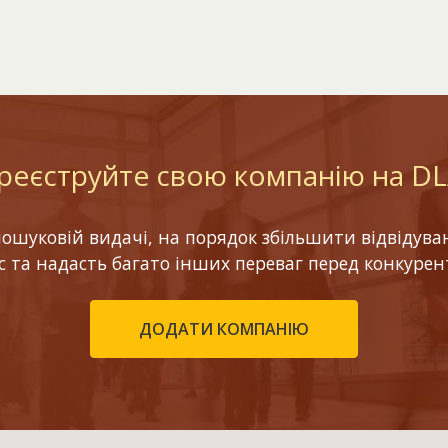
реєструйте свою компанію на D
шуковій видачі, на порядок збільшити відвідуваніс
ес та надасть багато інших переваг перед конкурен
ДОДАТИ КОМПАНІЮ