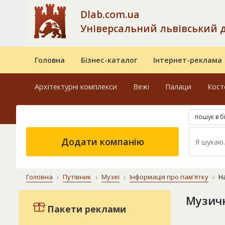
Dlab.com.ua
Універсальний львівський 
Головна
Бізнес-каталог
Інтернет-реклама
Архітектурні комплекси
Вежі
Палаци
Кост
пошук в б
Додати компанію
Головна
Путівник
Музеї
Інформація про пам'ятку
Н
Музичн
Пакети реклами