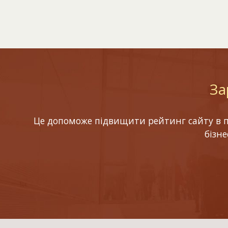
За
Це допоможе підвищити рейтинг сайту в по
бізн