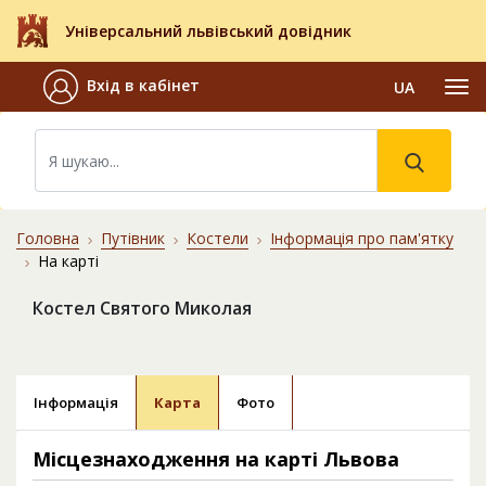
Універсальний львівський довідник
Вхід в кабінет
UA
Головна
Путівник
Костели
Інформація про пам'ятку
На карті
Костел Святого Миколая
Інформація
Карта
Фото
Місцезнаходження на карті Львова