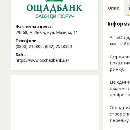
Опис
Інформа
Фактична адреса:
79068, м. Львів, вул. Мазепи, 11
АТ «Ощад
Телефони:
має найр
(0800) 210800
,
(032) 2528363
Сайт:
Державни
https://www.oschadbank.ua/
показника
ринку.
Це єдини
діяльніс
довірени
Ощадний 
створенн
переліку