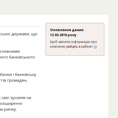
Оновлення даних:
нської держави, що
12.03.2016 року
Щоб змінити інформацію про
компанію
увійдіть в кабінет
 основними
ного банківського
банки і банківську
тів громадян,
свої зусилля на
 розширенні
на ринку.