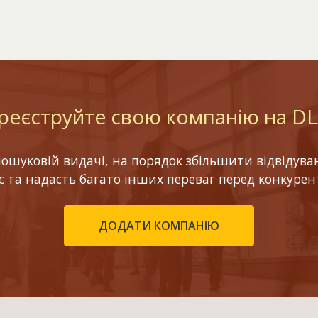
реєструйте свою компанію на D
шуковій видачі, на порядок збільшити відвідуваніс
ес та надасть багато інших переваг перед конкурен
ДОДАТИ КОМПАНІЮ