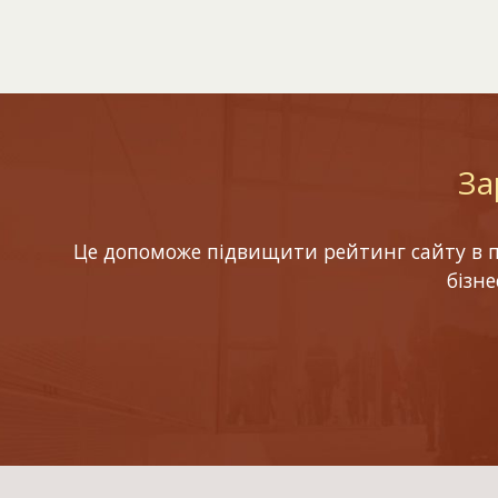
За
Це допоможе підвищити рейтинг сайту в по
бізн