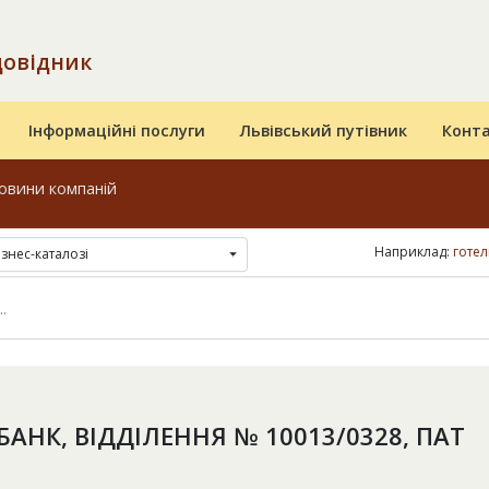
довідник
Інформаційні послуги
Львівський путівник
Конт
овини компаній
Наприклад:
готел
ізнес-каталозі
АНК, ВІДДІЛЕННЯ № 10013/0328, ПАТ