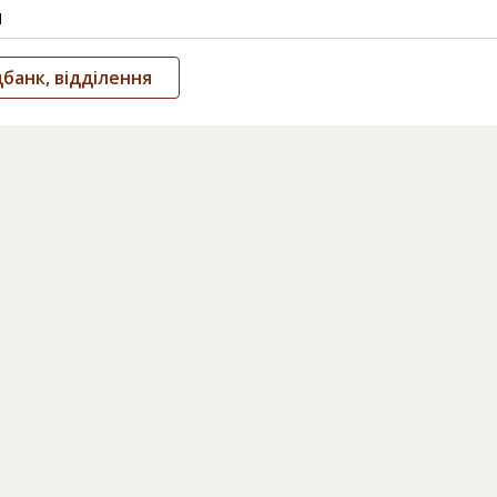
и
анк, відділення