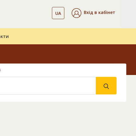
Вхід в кабінет
UA
акти
і