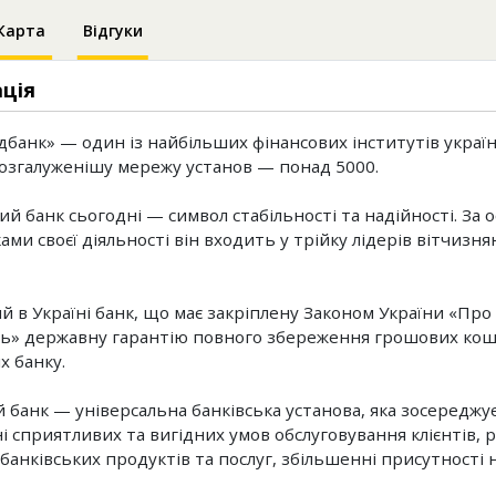
Карта
Відгуки
ція
банк» — один із найбільших фінансових інститутів украї
озгалуженішу мережу установ — понад 5000.
й банк сьогодні — символ стабільності та надійності. За
ми своєї діяльності він входить у трійку лідерів вітчизня
й в Україні банк, що має закріплену Законом України «Про 
ть» державну гарантію повного збереження грошових кош
х банку.
банк — універсальна банківська установа, яка зосереджує 
і сприятливих та вигідних умов обслуговування клієнтів,
 банківських продуктів та послуг, збільшенні присутності 