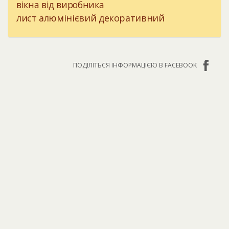
вікна від виробника
лист алюмінієвий декоративний
ПОДІЛІТЬСЯ ІНФОРМАЦІЄЮ В FACEBOOK