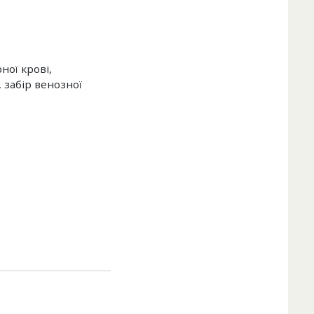
ної крові,
, забір венозної