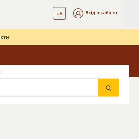
Вхід в кабінет
UA
акти
і