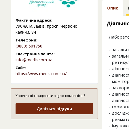
Опис
Фактична адреса:
Діяльні
79049, м. Львів, просп. Червоної
калини, 84
Лаборато
Телефони:
(0800) 501750
- загальн
Електронна пошта:
- загальн
info@medis.com.ua
- ретику
Сайт:
- діагно
https://www.medis.com.ua/
- діагнос
- моніто
- захвор
- діагнос
Хочете співпрацювати з цією компанією?
- діагнос
- гормон
Дивіться відгуки
- дослід
- ревмат
- імуноло