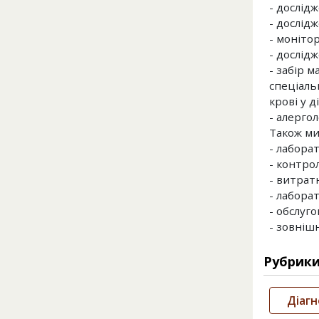
- дослід
- дослідж
- монітор
- дослідж
- забір м
спеціальн
крові у 
- алергол
Також ми
- лабора
- контрол
- витратн
- лабора
- обслуг
- зовнішн
Рубрик
Діагн