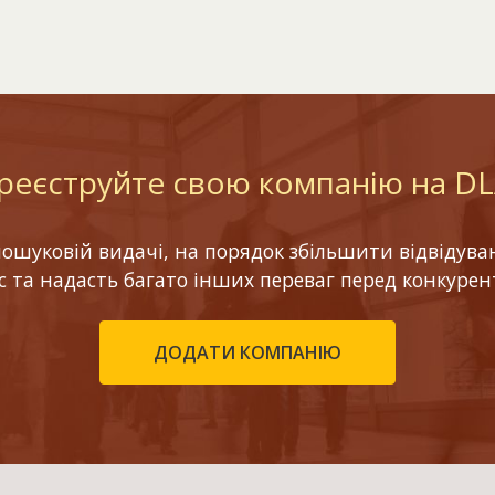
реєструйте свою компанію на D
шуковій видачі, на порядок збільшити відвідуваніс
ес та надасть багато інших переваг перед конкурен
ДОДАТИ КОМПАНІЮ