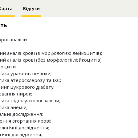
Карта
Відгуки
сть
рні аналізи:
ий аналіз крові (з морфологією лейкоцитів);
ий аналіз крові (без морфології лейкоцитів);
лоцити;
стика уражень печінки;
тика атеросклерозу та ІХС;
ринг цукрового діабету;
ювання нирок;
тика підшлункової залози;
тика анемій;
альні дослідження;
ження згортання крові;
ологічні дослідження;
гічні дослідження;