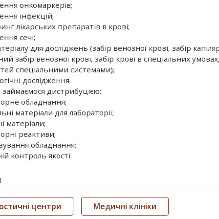
ження онкомаркерів;
ення інфекцій;
инг лікарських препаратів в крові;
ення сечі;
атеріалу для досліджень (забір венозної крові, забір капіляр
ий забір венозної крові, забір крові в спеціальних умовах
дітей спеціальними системами);
огічні дослідження.
 займаємося дистрибуцією:
торне обладнання;
ьні матеріали для лабораторії;
і матеріали;
торні реaктиви;
овування обладнання;
ій контроль якості.
и
остичні центри
Медичні клініки