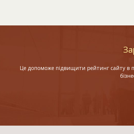
За
Це допоможе підвищити рейтинг сайту в по
бізн