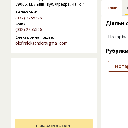
79005, м. Львів, вул. Фредра, 4а, к. 1
Опис
Телефони:
(032) 2255326
Діяльні
Факс:
(032) 2255326
Нотаріал
Електронна пошта:
olefiraleksander@gmail.com
Рубрик
Нотар
ПОКАЗАТИ НА КАРТІ