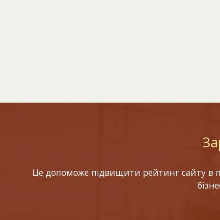
За
Це допоможе підвищити рейтинг сайту в по
бізн