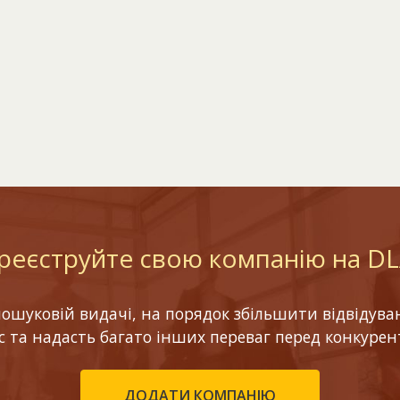
реєструйте свою компанію на D
шуковій видачі, на порядок збільшити відвідуваніс
ес та надасть багато інших переваг перед конкурен
ДОДАТИ КОМПАНІЮ