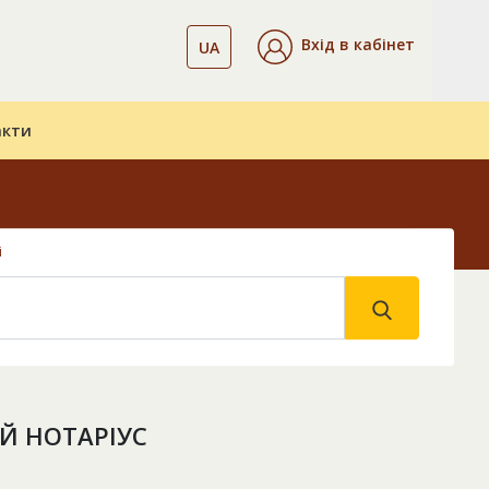
Вхід в кабінет
UA
акти
і
Й НОТАРІУС