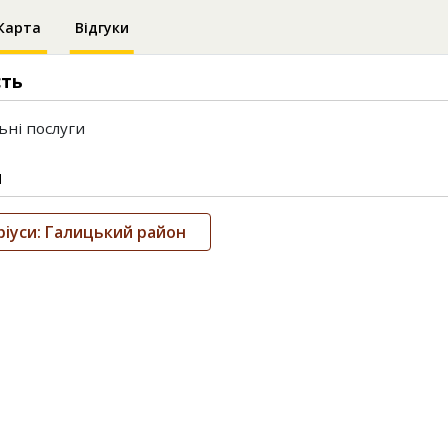
Карта
Відгуки
сть
ьні послуги
и
іуси: Галицький район