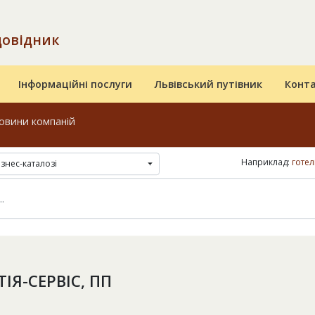
довідник
Інформаційні послуги
Львівський путівник
Конт
овини компаній
Наприклад:
готел
ізнес-каталозі
ІЯ-СЕРВІС, ПП