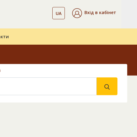
Вхід в кабінет
UA
акти
і