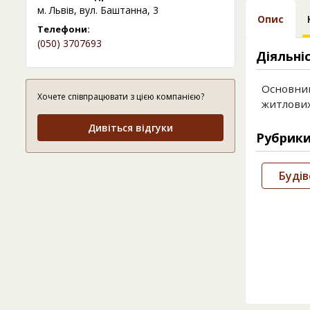
м. Львів, вул. Баштанна, 3
Опис
Телефони:
(050) 3707693
Діяльні
Основний
Хочете співпрацювати з цією компанією?
житлових
Дивіться відгуки
Рубрик
Будів