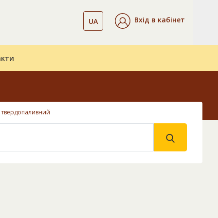
Вхід в кабінет
UA
акти
л твердопаливний