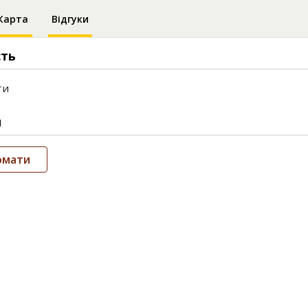
Карта
Відгуки
сть
ти
и
омати