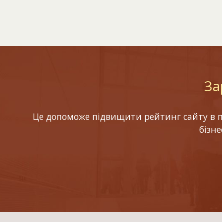
За
Це допоможе підвищити рейтинг сайту в по
бізн