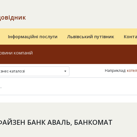
довідник
Інформаційні послуги
Львівський путівник
Конт
овини компаній
Наприклад:
коте
ізнес-каталозі
АЙЗЕН БАНК АВАЛЬ, БАНКОМАТ