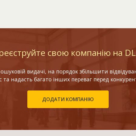
реєструйте свою компанію на D
шуковій видачі, на порядок збільшити відвідуваніс
ес та надасть багато інших переваг перед конкурен
ДОДАТИ КОМПАНІЮ