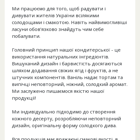
Ми працюємо для того, щоб радувати і
дивувати жителів України всілякими
солодощами і смакотою. Навіть найвимогливіші
ласуни обов’язково знайдуть чим себе
побалувати.
Головний принцип нашої кондитерської - це
використання натуральних інгредієнтів.
Вишуканий дизайн і барвистість досягаються
шляхом додавання свіжих ягід і фруктів, а не
штучних компонентів. Ваніль надає тортам та
випічці неповторний, ніжний, солодкий аромат.
Ми заслужено пишаємося якістю нашої
продукції!
Ми індивідуально підходимо до створення
кожного десерту, розробляючи неповторний
дизайн, оригінальну форму солодкого дива.
Вся продукція має вражаючі смакові якості, в