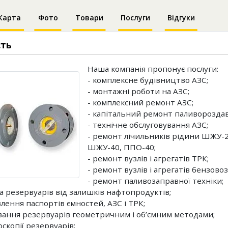
Карта
Фото
Товари
Послуги
Відгуки
сть
Наша компанія пропонує послуги:
- комплексне будівництво АЗС;
- монтажні роботи на АЗС;
- комплексний ремонт АЗС;
- капітальний ремонт паливороздав
- технічне обслуговування АЗС;
- ремонт лічильників рідини ШЖУ-2
ШЖУ-40, ППО-40;
- ремонт вузлів і агрегатів ТРК;
- ремонт вузлів і агрегатів бензовоз
- ремонт паливозаправної техніки;
ка резервуарів від залишків нафтопродуктів;
влення паспортів ємностей, АЗС і ТРК;
ування резервуарів геометричним і об’ємним методами;
скопії резервуарів;