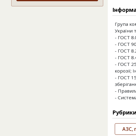
Інформа
Група ко
України 
- ГОСТ 8
- ГОСТ 9
- ГОСТ 8
- ГОСТ 8
- ГОСТ 2
корозії; 
- ГОСТ 1
зберіганн
- Правила
- Систем
Рубрик
АЗС, 