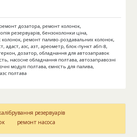
, ремонт дозатора, ремонт колонок,
пія резервуарів, бензоколонки ціна,
 колонок, ремонт паливо-роздавальних колонок,
, адаст, азс, азт, ареометр, блок-пункт абп-8,
 геркон, дозатор, обладнання для автозаправок
ість, насосне обладнання полтава, автозаправозні
чні модулі полтава, ємність для палива,
азс полтава
калібрування резервуарів
ок
ремонт насоса