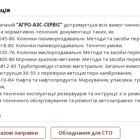
ція
мпаній
”АГРО-АЗС-СЕРВІС”
дотримується всіх вимог чинно
та нормативно-технічної документації таких, як:
.045-80. Колонки паливороздавальні. Методи та засоби пер
018-82. Колонки паливороздавальні. Технічні умови;
.220-76. Колонки маслороздавальні. Методи та засоби пере
.400-80 Мірники зразкові металеві. Методи та засоби перев
5812-83 Трубопроводи сталеві магістральні. Загальні вимо
Інструкція 36-55 з перевірки автоцистерн каліброваних;
510-84. Нафта та нафтопродукти. Маркування, упаковка, т
я;
 технічної експлуатації резервуарів та інструкції з їх ремо
а технічного обслуговування та ремонтів автозаправної те
и
газові заправки
Обладнання для СТО