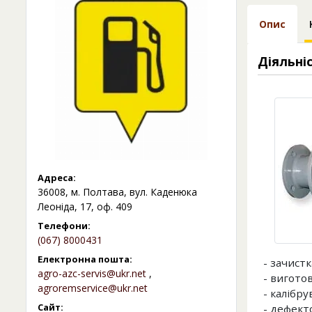
Опис
Діяльні
Адреса:
36008, м. Полтава, вул. Каденюка
Леоніда, 17, оф. 409
Телефони:
(067) 8000431
Електронна пошта:
- зачист
agro-azc-servis@ukr.net
,
- вигото
agroremservice@ukr.net
- калібр
Сайт:
- дефекто