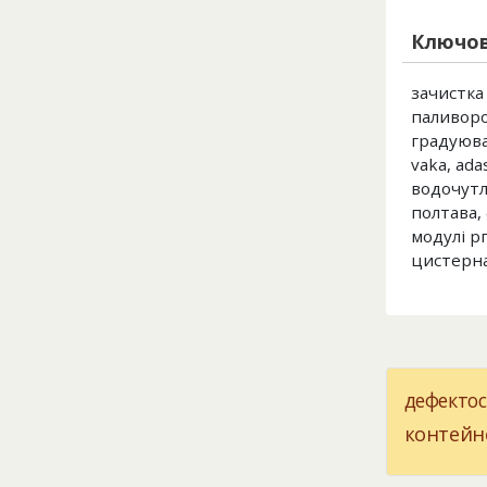
Ключов
зачистка
паливоро
градуюва
vaka, ada
водочутл
полтава,
модулі р
цистерна
дефектос
контейн