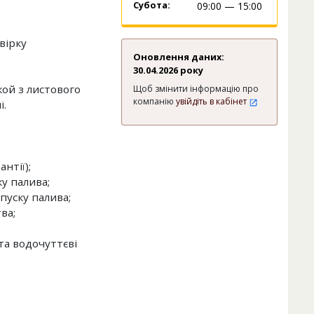
Субота:
09:00 — 15:00
вірку
Оновлення даних:
30.04.2026 року
кой з листового
Щоб змінити інформацію про
компанію
увійдіть в кабінет
і.
нтії);
у палива;
пуску палива;
ва;
та водочуттєві