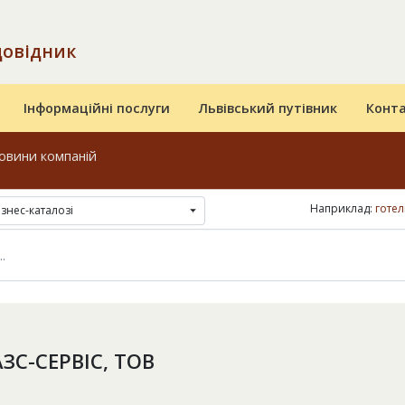
довідник
Інформаційні послуги
Львівський путівник
Конт
овини компаній
Наприклад:
готел
ізнес-каталозі
ЗС-СЕРВІС, ТОВ