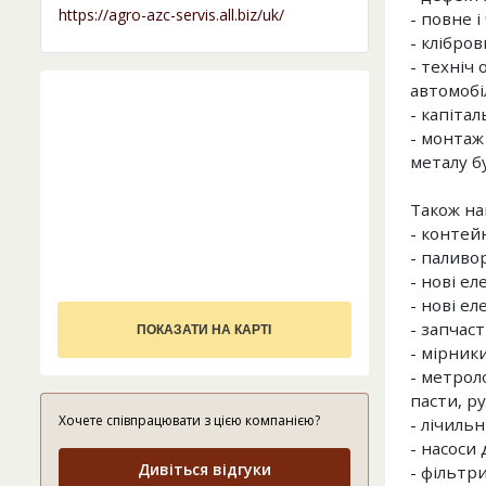
https://agro-azc-servis.all.biz/uk/
- повне 
- клібро
- техніч
автомобі
- капіта
- монтаж
металу б
Також на
- контей
- паливор
- нові е
- нові е
- запчас
ПОКАЗАТИ НА КАРТІ
- мірники
- метрол
пасти, ру
Хочете співпрацювати з цією компанією?
- лічиль
- насоси 
Дивіться відгуки
- фільтри