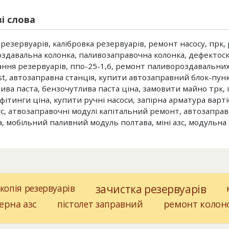
і слова
 резервуарів, калібровка резервуарів, ремонт насосу, прк
здавальна колонка, паливозаправочна колонка, дефектоско
ння резервуарів, ппо-25-1,6, ремонт паливороздавальних
st, автозаправна станція, купити автозаправний блок-пункт
ива ​​паста, бензочутлива паста ціна, замовити майно трк,
 фітинги ціна, купити ручні насоси, запірна арматура варт
гс, атвозаправочні модулі капітальний ремонт, автозаправо
, мобільний паливний модуль полтава, міні азс, модульна 
копія резервуарів
зачистка резервуарів
ерна азс
пістолет заправний
ремонт колон