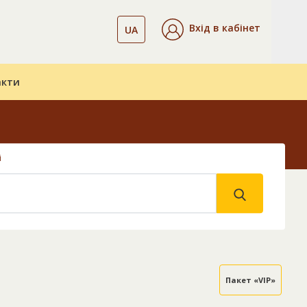
Вхід в кабінет
UA
акти
і
Пакет «VIP»