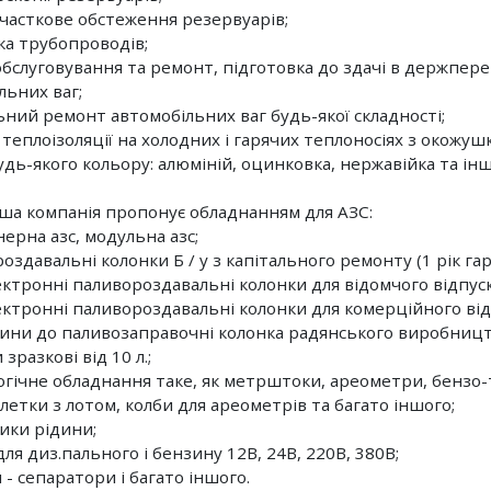
і часткове обстеження резервуарів;
вка трубопроводів;
 обслуговування та ремонт, підготовка до здачі в держпере
льних ваг;
льний ремонт автомобільних ваг будь-якої складності;
 теплоізоляції на холодних і гарячих теплоносіях з окожуш
удь-якого кольору: алюміній, оцинковка, нержавійка та інш
ша компанія пропонує обладнанням для АЗС:
нерна азс, модульна азс;
оздавальні колонки Б / у з капітального ремонту (1 рік гара
лектронні паливороздавальні колонки для відомчого відпуск
лектронні паливороздавальні колонки для комерційного від
тини до паливозаправочні колонка радянського виробницт
 зразкові від 10 л.;
огічне обладнання таке, як метрштоки, ареометри, бензо-
летки з лотом, колби для ареометрів та багато іншого;
ники рідини;
для диз.пального і бензину 12В, 24В, 220В, 380В;
 - сепаратори і багато іншого.