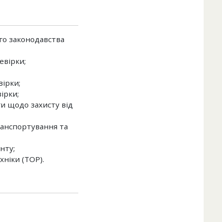
го законодавства
евірки;
вірки;
ірки;
ги щодо захисту від
ранспортування та
нту;
хніки (ТОР).