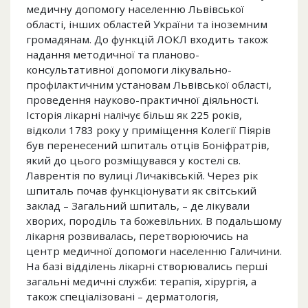
медичну допомогу населенню Львівської
області, інших областей України та іноземним
громадянам. До функцій ЛОКЛ входить також
надання методичної та планово-
консультативної допомоги лікувально-
профілактичним установам Львівської області,
проведення науково-практичної діяльності.
Історія лікарні налічує більш як 225 років,
відколи 1783 року у приміщення Колегії Піярів
був перенесений шпиталь отців Боніфратрів,
який до цього розміщувався у костелі св.
Лаврентія по вулиці Личаківській. Через рік
шпиталь почав функціонувати як світський
заклад – Загальний шпиталь, – де лікували
хворих, породіль та божевільних. В подальшому
лікарня розвивалась, перетворюючись на
центр медичної допомоги населенню Галичини.
На базі відділень лікарні створювались перші
загальні медичні служби: терапія, хірургія, а
також спеціалізовані – дерматологія,