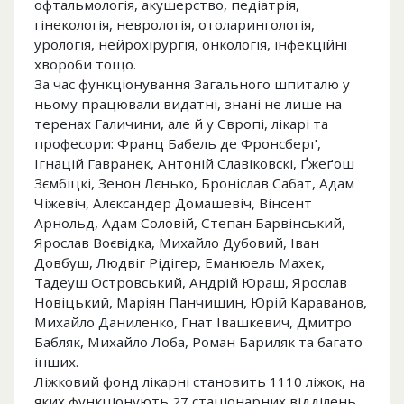
офтальмологія, акушерство, педіатрія,
гінекологія, неврологія, отоларингологія,
урологія, нейрохірургія, онкологія, інфекційні
хвороби тощо.
За час функціонування Загального шпиталю у
ньому працювали видатні, знані не лише на
теренах Галичини, але й у Європі, лікарі та
професори: Франц Бабель де Фронсберґ,
Ігнацій Гавранек, Антоній Славіковскі, Ґжеґош
Зємбіцкі, Зенон Лєнько, Броніслав Сабат, Адам
Чіжевіч, Алєксандер Домашевіч, Вінсент
Арнольд, Адам Соловій, Степан Барвінський,
Ярослав Воєвідка, Михайло Дубовий, Іван
Довбуш, Людвіг Рідігер, Еманюель Махек,
Тадеуш Островський, Андрій Юраш, Ярослав
Новіцький, Маріян Панчишин, Юрій Караванов,
Михайло Даниленко, Гнат Івашкевич, Дмитро
Бабляк, Михайло Лоба, Роман Бариляк та багато
інших.
Ліжковий фонд лікарні становить 1110 ліжок, на
яких функціонують 27 стаціонарних відділень.