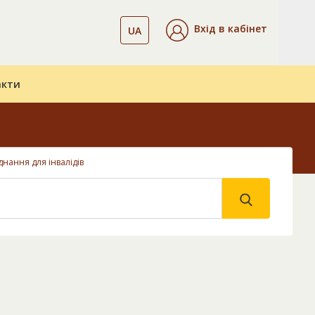
Вхід в кабінет
UA
акти
нання для інвалідів