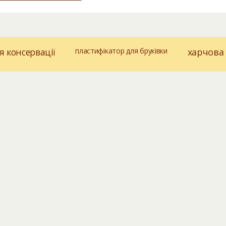
я консервації
пластифікатор для бруківки
харчова