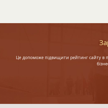
За
Це допоможе підвищити рейтинг сайту в по
бізн