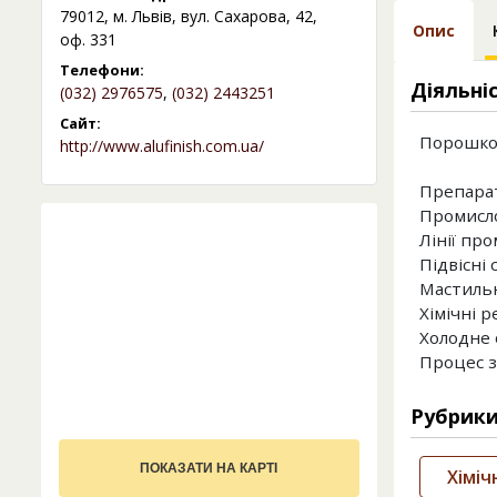
79012, м. Львів, вул. Сахарова, 42,
Опис
оф. 331
Телефони:
Діяльні
(032) 2976575
,
(032) 2443251
Сайт:
Порошков
http://www.alufinish.com.ua/
Препарати
Промисло
Лінії про
Підвісні
Мастиль
Хімічні 
Холодне 
Процес з
Рубрик
ПОКАЗАТИ НА КАРТІ
Хіміч