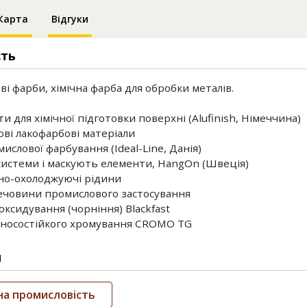
Карта
Відгуки
сть
і фарби, хімічна фарба для обробки металів.
 для хімічної підготовки поверхні (Alufinish, Німеччина)
ві лакофарбові матеріали
мислової фарбування (Ideal-Line, Данія)
 системи і маскують елементи, HangOn (Швеція)
но-охолоджуючі рідини
речовини промислового застосування
оксидування (чорніння) Blackfast
носостійкого хромування CROMO TG
и
на промисловість