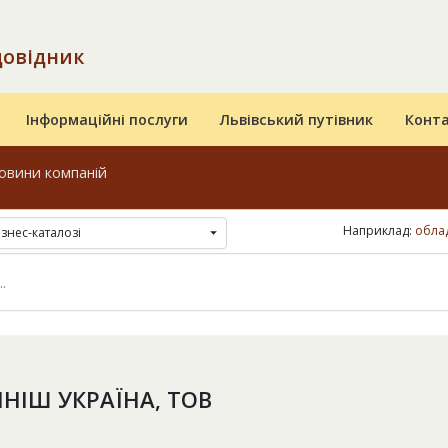
довідник
Інформаційні послуги
Львівський путівник
Конт
овини компаній
Наприклад:
облад
ізнес-каталозі
НІШ УКРАЇНА, ТОВ