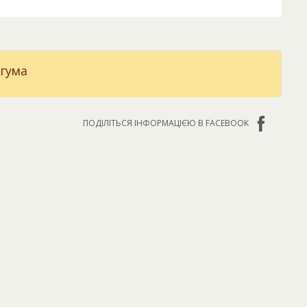
 гума
ПОДІЛІТЬСЯ ІНФОРМАЦІЄЮ В FACEBOOK