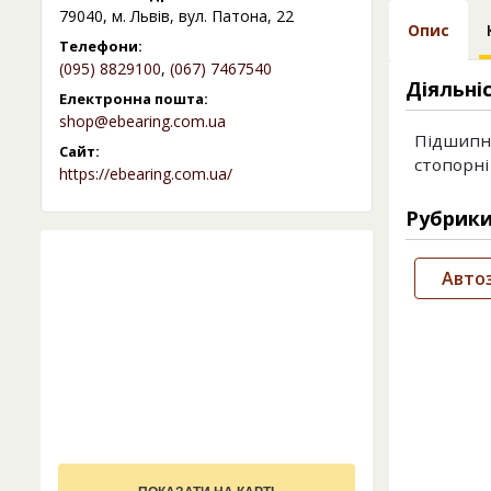
79040, м. Львів, вул. Патона, 22
Опис
Телефони:
(095) 8829100
,
(067) 7467540
Діяльні
Електронна пошта:
shop@ebearing.com.ua
Підшипни
Сайт:
стопорні 
https://ebearing.com.ua/
Рубрик
Авто