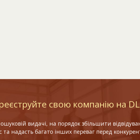
реєструйте свою компанію на D
шуковій видачі, на порядок збільшити відвідуваніс
ес та надасть багато інших переваг перед конкурен