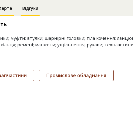
Карта
Відгуки
сть
ки; муфти; втулки; шарнірні головки; тіла кочення; ланцюг
кільця; ремені; манжети; ущільнення; рукави; техпластини;
и
запчастини
Промислове обладнання