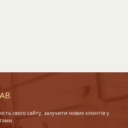
LAB
ть свого сайту, залучити нових клієнтів у
тами.