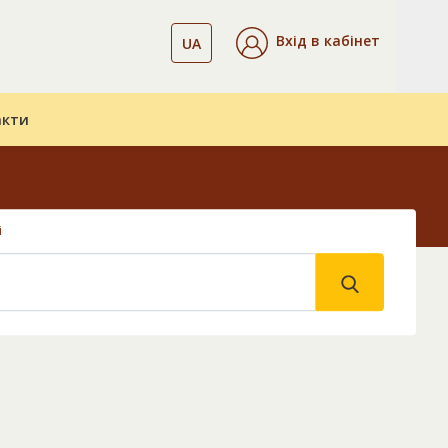
Вхід в кабінет
UA
акти
і