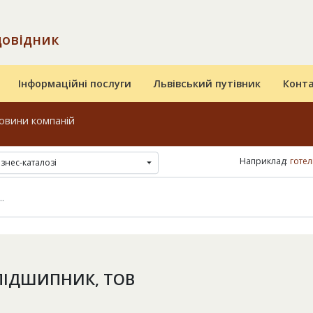
довідник
Інформаційні послуги
Львівський путівник
Конт
овини компаній
Наприклад:
готел
ізнес-каталозі
ПІДШИПНИК, ТОВ