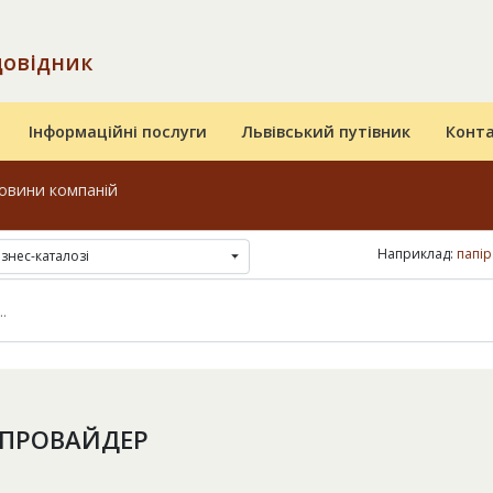
довідник
Інформаційні послуги
Львівський путівник
Конт
овини компаній
Наприклад:
папір
ізнес-каталозі
 ПРОВАЙДЕР