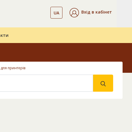
Вхід в кабінет
UA
акти
 для принтерів