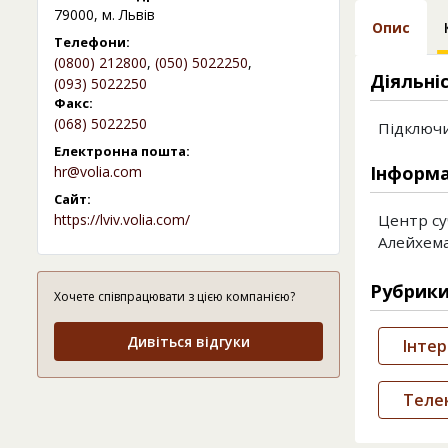
79000, м. Львів
Опис
Телефони:
(0800) 212800
,
(050) 5022250
,
Діяльні
(093) 5022250
Факс:
(068) 5022250
Підключи
Електронна пошта:
Інформа
hr@volia.com
Сайт:
https://lviv.volia.com/
Центр суч
Алейхема
Рубрик
Хочете співпрацювати з цією компанією?
Дивіться відгуки
Інтер
Телек