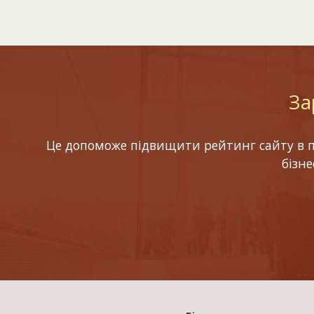
За
Це допоможе підвищити рейтинг сайту в по
бізн