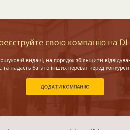
реєструйте свою компанію на D
шуковій видачі, на порядок збільшити відвідуваніс
ес та надасть багато інших переваг перед конкурен
ДОДАТИ КОМПАНІЮ