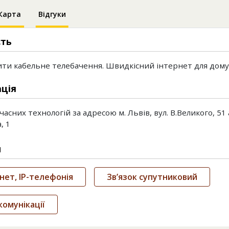
Карта
Відгуки
сть
ти кабельне телебачення. Швидкісний інтернет для дому 
ція
асних технологій за адресою м. Львів, вул. В.Великого, 51
, 1
и
нет, IP-телефонія
Зв’язок супутниковий
омунікації