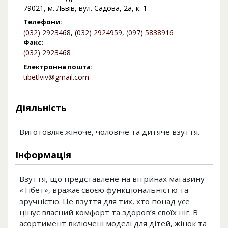
79021, м. Львів, вул. Садова, 2а, к. 1
Телефони:
(032) 2923468
,
(032) 2924959
,
(097) 5838916
Факс:
(032) 2923468
Електронна пошта:
tibetlviv@gmail.com
Діяльність
Виготовляє жіноче, чоловіче та дитяче взуття.
Інформація
Взуття, що представлене на вітринах магазину
«Тібет», вражає своєю функціональністю та
зручністю. Це взуття для тих, хто понад усе
цінує власний комфорт та здоров’я своїх ніг. В
асортимент включені моделі для дітей, жінок та