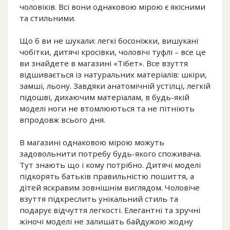
чоловіків. Всі вони однаковою мірою є якісними
та стильними.
Що б ви не шукали: легкі босоніжки, вишукані
чобітки, дитячі кросівки, чоловічі туфлі – все це
ви знайдете в магазині «Тібет». Все взуття
відшивається із натуральних матеріалів: шкіри,
замші, льону. Завдяки анатомічній устілці, легкій
підошві, дихаючим матеріалам, в будь-якій
моделі ноги не втомлюються та не пітніють
впродовж всього дня.
В магазині однаковою мірою можуть
задовольнити потребу будь-якого споживача.
Тут знають що і кому потрібно. Дитячі моделі
підкорять батьків правильністю пошиття, а
дітей яскравим зовнішнім виглядом. Чоловіче
взуття підкреслить унікальний стиль та
подарує відчуття легкості. Елегантні та зручні
жіночі моделі не залишать байдужою жодну