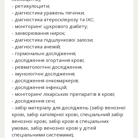
- ретикулоцити;
- діагностика уражень печінки;
- діагностика атеросклерозу та ІХС;
- моніторинг цукрового діабету;
- захворювання нирок;
- діагностика підшлункової залози;
- діагностика анемій;
- гормональні дослідження;
- дослідження згортання крові;
- ревматологічні дослідження;
- імунологічні дослідження;
- дослідження онкомаркерів;
- дослідження інфекцій;
- моніторинг лікарських препаратів в крові;
- дослідження сечі;
- забір матеріалу для досліджень (забір венозної
крові, забір капілярної крові, спеціальний забір
венозної крові, забір крові в спеціальних
умовах, забір венозної крові у дітей
спеціальними системами);