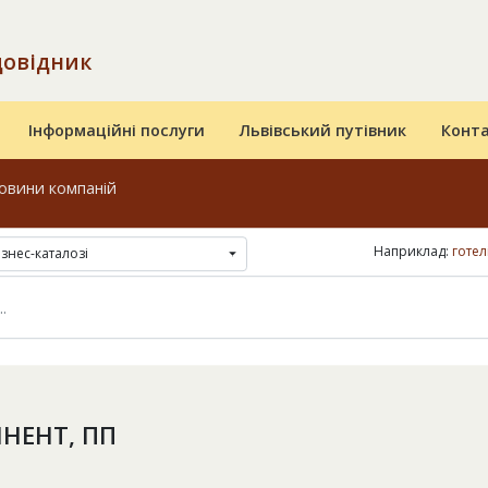
довідник
Інформаційні послуги
Львівський путівник
Конт
овини компаній
Наприклад:
готел
ізнес-каталозі
НЕНТ, ПП