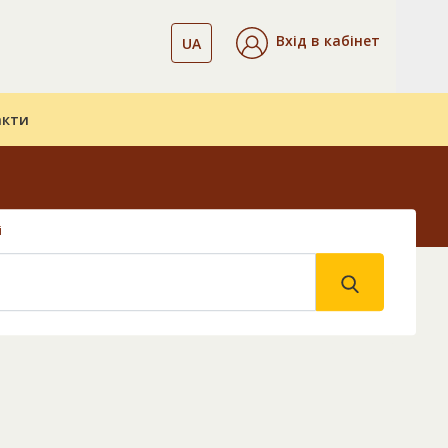
Вхід в кабінет
UA
акти
і