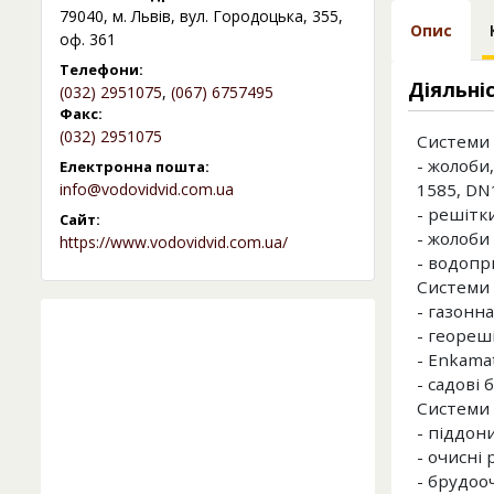
79040, м. Львів, вул. Городоцька, 355,
Опис
оф. 361
Телефони:
Діяльні
(032) 2951075
,
(067) 6757495
Факс:
(032) 2951075
Системи 
- жолоби,
Електронна пошта:
info@vodovidvid.com.ua
1585, DN
- решітки
Сайт:
- жолоби 
https://www.vodovidvid.com.ua/
- водопр
Системи 
- газонна
- геореші
- Enkamat
- садові
Системи 
- піддони
- очисні 
- брудоо