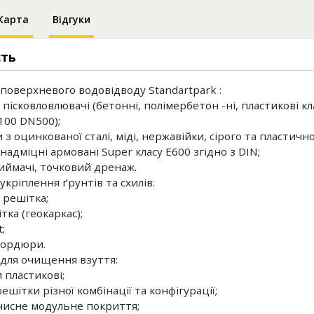
Карта
Відгуки
сть
поверхневого водовідводу Standartpark :
 пісковловлювачі (бетонні, полімербетон -ні, пластикові кла
100 DN500);
 з оцинкованої сталі, міді, нержавійки, сірого та пластичн
надміцні армовані Super класу Е600 згідно з DIN;
иймачі, точковий дренаж.
укріплення ґрунтів та схилів:
 решітка;
тка (геокаркас);
;
 бордюри.
для очищення взуття:
 пластикові;
решітки різної комбінації та конфігурації;
чисне модульне покриття;