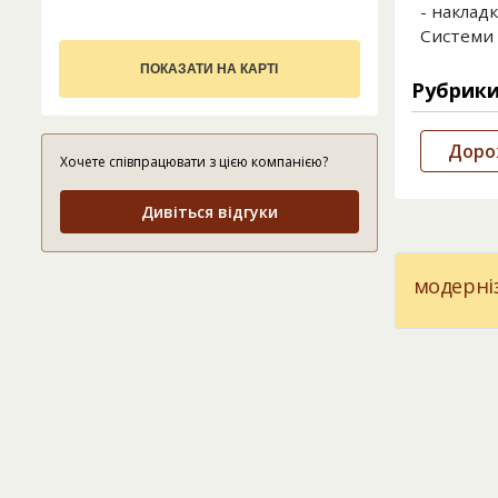
- наклад
Системи 
ПОКАЗАТИ НА КАРТІ
Рубрик
Доро
Хочете співпрацювати з цією компанією?
Дивіться відгуки
модерні