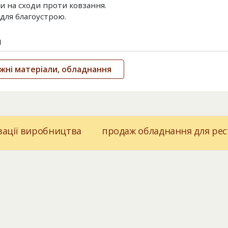
ки на сходи проти ковзання.
для благоустрою.
и
жні матеріали, обладнання
зації виробництва
продаж обладнання для рес