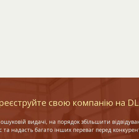
реєструйте свою компанію на D
шуковій видачі, на порядок збільшити відвідуваніс
ес та надасть багато інших переваг перед конкурен