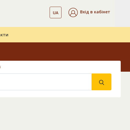
Вхід в кабінет
UA
акти
і