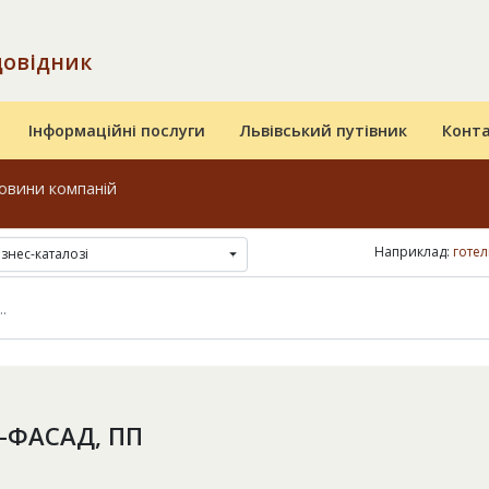
довідник
Інформаційні послуги
Львівський путівник
Конт
овини компаній
Наприклад:
готел
ізнес-каталозі
-ФАСАД, ПП