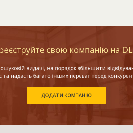
реєструйте свою компанію на D
шуковій видачі, на порядок збільшити відвідуваніс
ес та надасть багато інших переваг перед конкурен
ДОДАТИ КОМПАНІЮ