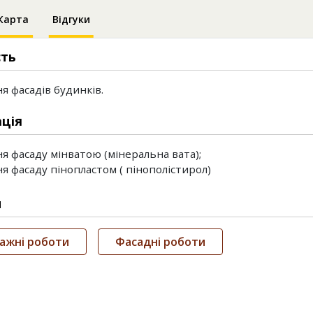
Карта
Відгуки
сть
я фасадів будинків.
ція
я фасаду мінватою (мінеральна вата);
я фасаду пінопластом ( пінополістирол)
и
ажні роботи
Фасадні роботи