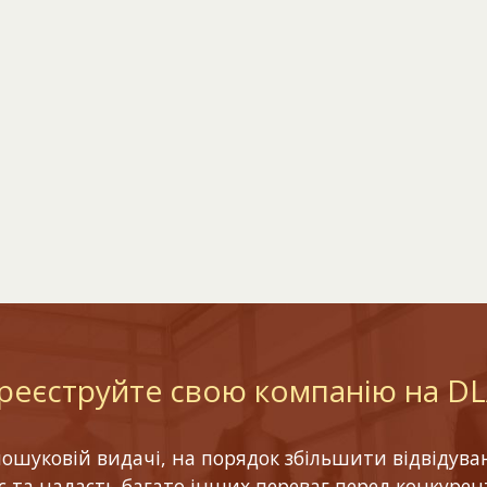
реєструйте свою компанію на D
шуковій видачі, на порядок збільшити відвідуваніс
ес та надасть багато інших переваг перед конкурен