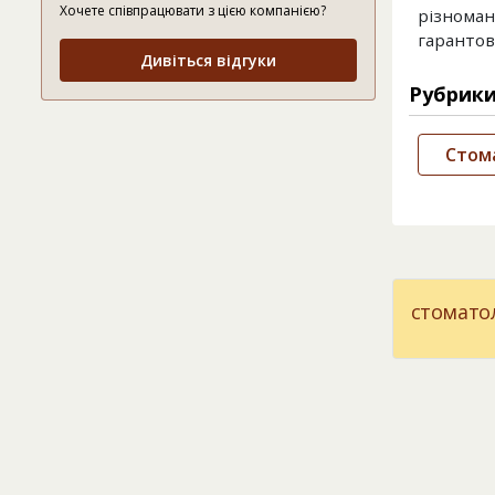
Хочете співпрацювати з цією компанією?
різномані
гарантов
Дивіться відгуки
Рубрик
Стом
стоматол