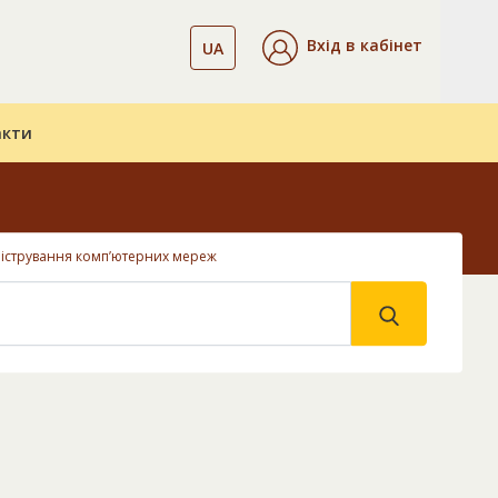
Вхід в кабінет
UA
акти
ністрування комп’ютерних мереж