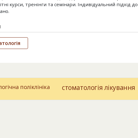
тні курси, тренінги та семінари. Індивідуальний підхід до
ано.
и
атологія
огічна поліклініка
стоматологія лікування