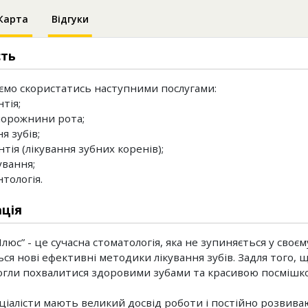
Карта
Відгуки
сть
мо скористатись наступними послугами:
тія;
 порожнини рота;
ня зубів;
тія (лікування зубних коренів);
ування;
тологія.
ція
Плюс” - це сучасна стоматологія, яка не зупиняється у своєм
ься нові ефективні методики лікування зубів. Задля того, 
гли похвалитися здоровими зубами та красивою посмішк
ціалісти мають великий досвід роботи і постійно розвива