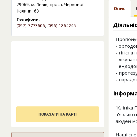
79069, м. Львів, просп. Червоної
Опис
Калини, 68
Телефони:
Діяльні
(097) 7773606
,
(096) 1864245
Пропонує
- ортодон
- гігієна
- лікуван
- ендодон
- протез
- парадон
Інформа
”Клініка 
з’являют
ПОКАЗАТИ НА КАРТІ
людей мо
Наші спе