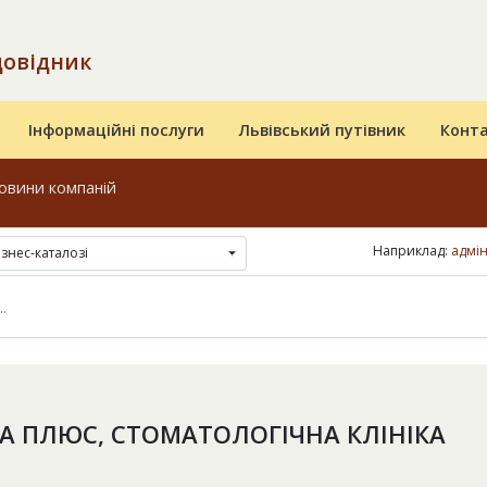
довідник
Інформаційні послуги
Львівський путівник
Конт
овини компаній
Наприклад:
адмі
ізнес-каталозі
КА ПЛЮС, СТОМАТОЛОГІЧНА КЛІНІКА