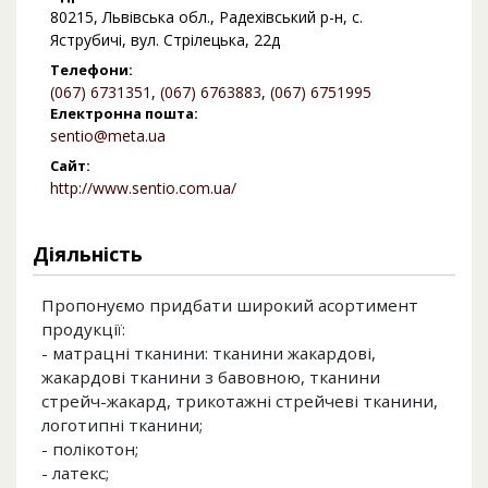
80215, Львівська обл., Радехівський р-н, с.
Яструбичі, вул. Стрілецька, 22д
Телефони:
(067) 6731351
,
(067) 6763883
,
(067) 6751995
Електронна пошта:
sentio@meta.ua
Сайт:
http://www.sentio.com.ua/
Діяльність
Пропонуємо придбати широкий асортимент
продукції:
- матрацні тканини: тканини жакардові,
жакардові тканини з бавовною, тканини
стрейч-жакард, трикотажні стрейчеві тканини,
логотипні тканини;
- полікотон;
- латекс;