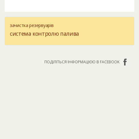
зачистка резервуарів
система контролю палива
ПОДІЛІТЬСЯ ІНФОРМАЦІЄЮ В FACEBOOK