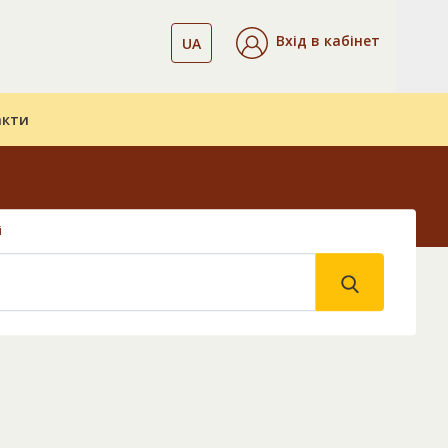
Вхід в кабінет
UA
акти
і