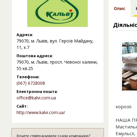
Опис
Діяльні
Адреса:
79070, м. Львів, вул. Героїв Майдану,
11, к.7
Поштова адреса:
79070, м. Львів, просп. Чевоної калини,
55 кв.25
Телефони:
(067) 6728008
Електронна пошта:
office@kalvi.com.ua
Сайт:
корозії.
http://www.kalvi.com.ua/
НАША ПР
Мастильн
Емульсії
Хочете співпрацювати з цією компанією?