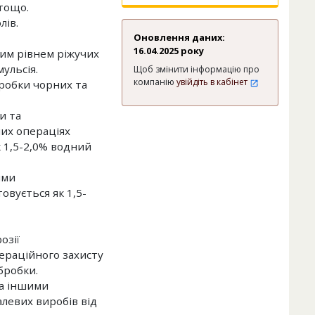
тощо.
лів.
Оновлення даних:
16.04.2025 року
ким рівнем ріжучих
ульсія.
Щоб змінити інформацію про
компанію
увійдіть в кабінет
бробки чорних та
и та
их операціях
к 1,5-2,0% водний
ими
вується як 1,5-
озії
ераційного захисту
бробки.
та іншими
левих виробів від