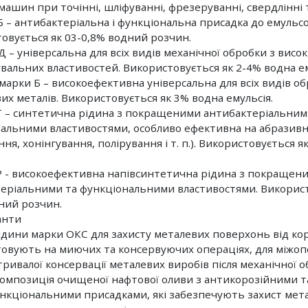
машин при точінні, шліфуванні, фрезеруванні, свердлінні 
Б – антибактеріальна і функціональна присадка до емульсо
овується як 03-0,8% водний розчин.
Д – універсальна для всіх видів механічної обробки з висо
вальних властивостей. Використовується як 2-4% водна ем
 марки Б – високоефективна універсальна для всіх видів о
их металів. Використовується як 3% водна емульсія.
Т – синтетична рідина з покращеними антибактеріальним
альними властивостями, особливо ефективна на абразивн
ня, хонінгування, полірування і т. п.). Використовується я
Р - високоефективна напівсинтетична рідина з покращен
еріальними та функціональними властивостями. Використо
ний розчин.
анти
ідини марки ОКС для захисту металевих поверхонь від кор
овують на миючих та консервуючих операціях, для міжоп
тривалої консервації металевих виробів після механічної о
композиція очищеної нафтової оливи з антикорозійними 
нкціональними присадками, які забезпечують захист мета