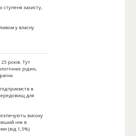
о ступеня захисту,
аливом у власну
 25 років. Тут
ологічних рідин,
раїни.
 підприємств в
 середовищ для
безпечують високу
овший ніж в
ми (від 1,5%)