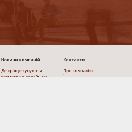
Новини компаній
Контакти
Де краще купувати
Про компанію
косметику: онлайн чи
Публічний договір
офлайн
Наші нагороди
Master Service
Умови та гарантії
комплексний підхід до
підбору запчастин та
Прайс-лист
ремонту автомобіля
Платежі на сайті
Найкращі інтеграції: як
бізнес телефонія у
зв’язку з CRM збільшує