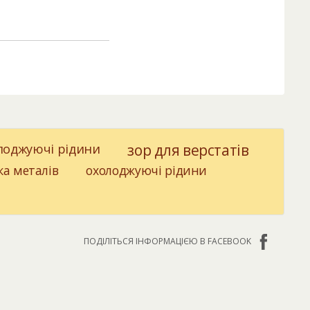
лоджуючі рідини
зор для верстатів
ка металів
охолоджуючі рідини
ПОДІЛІТЬСЯ ІНФОРМАЦІЄЮ В FACEBOOK