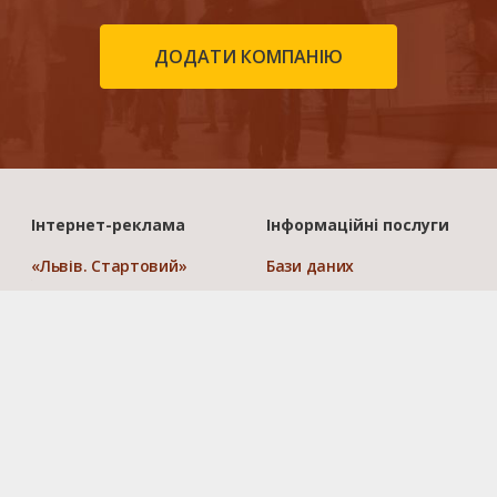
ДОДАТИ КОМПАНІЮ
Інтернет-реклама
Інформаційні послуги
«Львів. Стартовий»
Бази даних
«Львів. Мережа філій»
Електронні довідники
«Україна. Ефективний»
CRM системи
«Україна. Оптимальний»
Прямий маркетинг
«Україна. VIP»
Створення сайтів
Порівняти пакети
Розкрутка сайтів