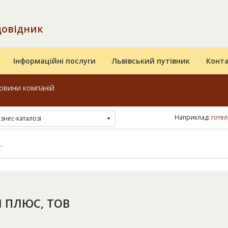
довідник
Інформаційні послуги
Львівський путівник
Конт
овини компаній
Наприклад:
готел
ізнес-каталозі
І ПЛЮС, ТОВ