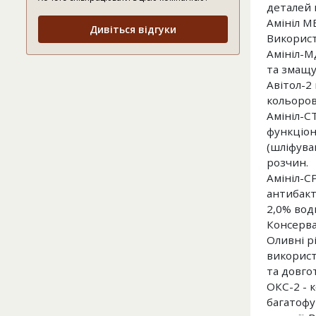
деталей 
Амініл М
Дивіться відгуки
Використ
Амініл-М
та змащу
Авітол-2
кольоров
Амініл-С
функціон
(шліфуван
розчин.
Амініл-С
антибакт
2,0% вод
Консерв
Оливні р
використ
та довго
ОКС-2 - 
багатофу