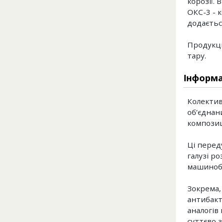
корозії. 
ОКС-3 - 
додається
Продукція
тару.
Інформа
Колектив
об’єднан
композиц
Ці перед
галузі р
машиноб
Зокрема,
антибакт
аналогів
суттєво 