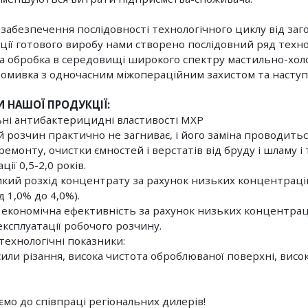
 забезпечення послідовності технологічного циклу від заг
ції готового виробу нами створено послідовний ряд техно
а обробка в середовищі широкого спектру мастильно-хол
ромивка з одночасним міжопераційним захистом та насту
И НАШОЇ ПРОДУКЦІЇ:
льні антибактерицидні властивості МХР
й розчин практично не загниває, і його заміна проводитьс
емонту, очистки ємностей і верстатів від бруду і шламу і т
ції 0,5-2,0 років.
икий розхід концентрату за рахунок низьких концентраці
ід 1,0% до 4,0%).
а економічна ефективність за рахунок низьких концентрац
експлуатації робочого розчину.
 технологічні показники:
 сили різання, висока чистота оброблюваної поверхні, висо
мо до співпраці регіональних дилерів!