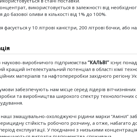
Використовується в стані поставки.
концентрат, використовується в залежності від необхідног
 до базової оливи в кількості від 1% до 100%.
 фасується у 10 літрові каністри, 200 літрові бочки, або н
ція
 науково-виробничого підприємства
“КАЛЬВІ”
існує понад
ий кращий інтелектуальний потенціал в області хімії техн
ійних матеріалів та нафтопереробки західного регіону Ук
умови забезпечують нам місце серед лідерів вітчизняних
озробки та виробництва широкого спектру технологічних
удування.
 наші змащувально-охолоджуючі рідини марки “Амініл” за
ерицидну стійкість робочого розчину, а отже, набагато д
 період експлуатації. У поєднанні з низькими концентрація
зменшуються витрати підприємства-споживача.