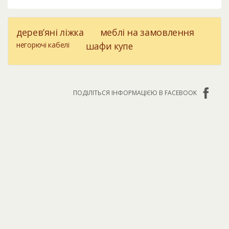
дерев’яні ліжка
меблі на замовлення
негорючі кабелі
шафи купе
ПОДІЛІТЬСЯ ІНФОРМАЦІЄЮ В FACEBOOK