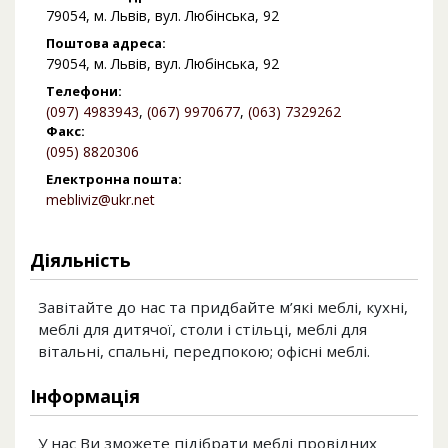
79054, м. Львів, вул. Любінська, 92
Поштова адреса:
79054, м. Львів, вул. Любінська, 92
Телефони:
(097) 4983943
,
(067) 9970677
,
(063) 7329262
Факс:
(095) 8820306
Електронна пошта:
mebliviz@ukr.net
Діяльність
Завітайте до нас та придбайте м’які меблі, кухні,
меблі для дитячої, столи і стільці, меблі для
вітальні, спальні, передпокою; офісні меблі.
Інформація
У нас Ви зможете підібрати меблі провідних