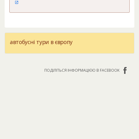
автобусні тури в європу
ПОДІЛІТЬСЯ ІНФОРМАЦІЄЮ В FACEBOOK