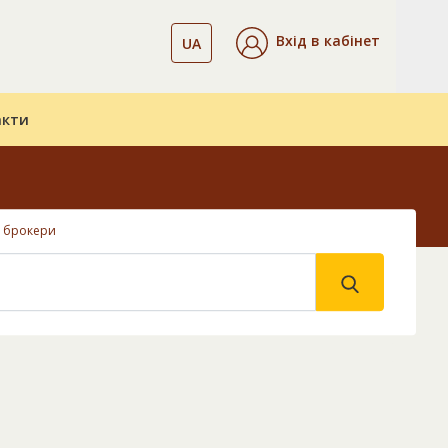
Вхід в кабінет
UA
акти
і брокери