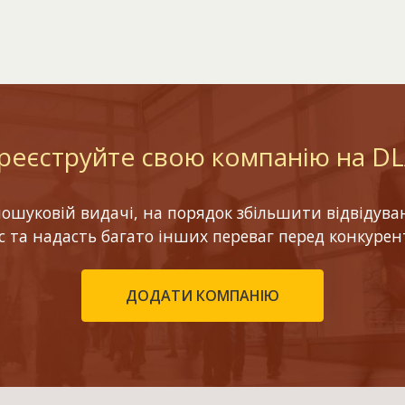
реєструйте свою компанію на D
шуковій видачі, на порядок збільшити відвідуваніс
ес та надасть багато інших переваг перед конкурен
ДОДАТИ КОМПАНІЮ