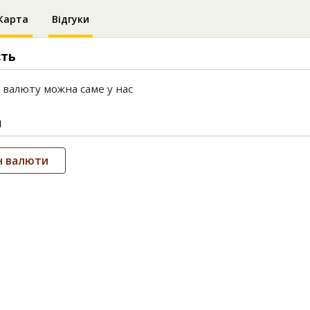
Карта
Відгуки
сть
 валюту можна саме у нас
и
н валюти