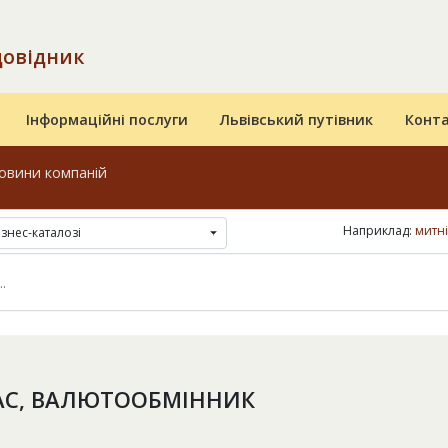
довідник
Інформаційні послуги
Львівський путівник
Конт
овини компаній
Наприклад:
митн
ізнес-каталозі
С, ВАЛЮТООБМІННИК