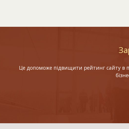
За
Це допоможе підвищити рейтинг сайту в по
бізн